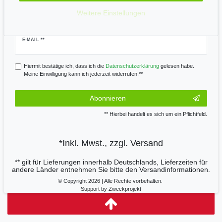
Weitere Einstellungen
Newsletter
Newsletter
E-MAIL **
Honig
Hiermit bestätige ich, dass ich die
Daten­schutz­erklärung
gelesen habe.
Meine Einwilligung kann ich jederzeit widerrufen.**
Abonnieren
** Hierbei handelt es sich um ein Pflichtfeld.
*Inkl. Mwst., zzgl.
Versand
** gilt für Lieferungen innerhalb Deutschlands, Lieferzeiten für
andere Länder entnehmen Sie bitte den
Versandinformationen.
© Copyright 2026 | Alle Rechte vorbehalten.
Support by Zweckprojekt