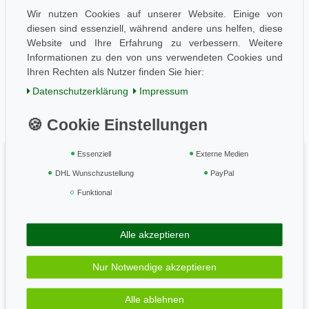
Folge uns
Wir nutzen Cookies auf unserer Website. Einige von
diesen sind essenziell, während andere uns helfen, diese
Website und Ihre Erfahrung zu verbessern. Weitere
Informationen zu den von uns verwendeten Cookies und
Einkaufen
Ihren Rechten als Nutzer finden Sie hier:
AGB / Kundeninfo
Daten­schutz­erklärung
Impressum
Zahlung und Versand
Widerrufsrecht
Vertrag widerrufen
Essenziell
Externe Medien
Geprüft & sicher
DHL Wunschzustellung
PayPal
Funktional
Zahle bequem per
Alle akzeptieren
Nur Notwendige akzeptieren
Wir versenden mit
Alle ablehnen