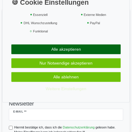
Widerrufsrecht
Vertrag widerrufen
Essenziell
Externe Medien
DHL Wunschzustellung
PayPal
Geprüft & sicher
Funktional
Alle akzeptieren
Zahle bequem per
Nur Notwendige akzeptieren
Alle ablehnen
Wir versenden mit
Weitere Einstellungen
Newsletter
Newsletter
E-MAIL **
Honig
Hiermit bestätige ich, dass ich die
Daten­schutz­erklärung
gelesen habe.