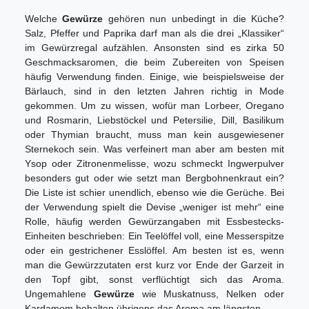
Welche
Gewürze
gehören nun unbedingt in die Küche?
Salz, Pfeffer und Paprika darf man als die drei „Klassiker“
im Gewürzregal aufzählen. Ansonsten sind es zirka 50
Geschmacksaromen, die beim Zubereiten von Speisen
häufig Verwendung finden. Einige, wie beispielsweise der
Bärlauch, sind in den letzten Jahren richtig in Mode
gekommen. Um zu wissen, wofür man Lorbeer, Oregano
und Rosmarin, Liebstöckel und Petersilie, Dill, Basilikum
oder Thymian braucht, muss man kein ausgewiesener
Sternekoch sein. Was verfeinert man aber am besten mit
Ysop oder Zitronenmelisse, wozu schmeckt Ingwerpulver
besonders gut oder wie setzt man Bergbohnenkraut ein?
Die Liste ist schier unendlich, ebenso wie die Gerüche. Bei
der Verwendung spielt die Devise „weniger ist mehr“ eine
Rolle, häufig werden Gewürzangaben mit Essbestecks-
Einheiten beschrieben: Ein Teelöffel voll, eine Messerspitze
oder ein gestrichener Esslöffel. Am besten ist es, wenn
man die Gewürzzutaten erst kurz vor Ende der Garzeit in
den Topf gibt, sonst verflüchtigt sich das Aroma.
Ungemahlene
Gewürze
wie Muskatnuss, Nelken oder
Kardamom behalten übrigens das Aroma am längsten.