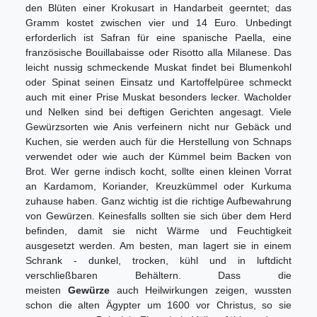
den Blüten einer Krokusart in Handarbeit geerntet; das
Gramm kostet zwischen vier und 14 Euro. Unbedingt
erforderlich ist Safran für eine spanische Paella, eine
französische Bouillabaisse oder Risotto alla Milanese. Das
leicht nussig schmeckende Muskat findet bei Blumenkohl
oder Spinat seinen Einsatz und Kartoffelpüree schmeckt
auch mit einer Prise Muskat besonders lecker. Wacholder
und Nelken sind bei deftigen Gerichten angesagt. Viele
Gewürzsorten wie Anis verfeinern nicht nur Gebäck und
Kuchen, sie werden auch für die Herstellung von Schnaps
verwendet oder wie auch der Kümmel beim Backen von
Brot. Wer gerne indisch kocht, sollte einen kleinen Vorrat
an Kardamom, Koriander, Kreuzkümmel oder Kurkuma
zuhause haben. Ganz wichtig ist die richtige Aufbewahrung
von Gewürzen. Keinesfalls sollten sie sich über dem Herd
befinden, damit sie nicht Wärme und Feuchtigkeit
ausgesetzt werden. Am besten, man lagert sie in einem
Schrank - dunkel, trocken, kühl und in luftdicht
verschließbaren Behältern. Dass die
meisten
Gewürze
auch Heilwirkungen zeigen, wussten
schon die alten Ägypter um 1600 vor Christus, so sie