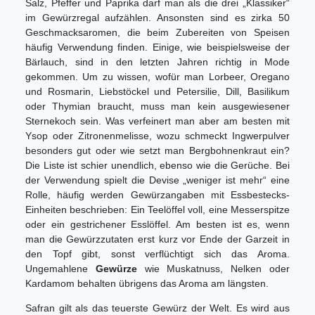
Salz, Pfeffer und Paprika darf man als die drei „Klassiker“
im Gewürzregal aufzählen. Ansonsten sind es zirka 50
Geschmacksaromen, die beim Zubereiten von Speisen
häufig Verwendung finden. Einige, wie beispielsweise der
Bärlauch, sind in den letzten Jahren richtig in Mode
gekommen. Um zu wissen, wofür man Lorbeer, Oregano
und Rosmarin, Liebstöckel und Petersilie, Dill, Basilikum
oder Thymian braucht, muss man kein ausgewiesener
Sternekoch sein. Was verfeinert man aber am besten mit
Ysop oder Zitronenmelisse, wozu schmeckt Ingwerpulver
besonders gut oder wie setzt man Bergbohnenkraut ein?
Die Liste ist schier unendlich, ebenso wie die Gerüche. Bei
der Verwendung spielt die Devise „weniger ist mehr“ eine
Rolle, häufig werden Gewürzangaben mit Essbestecks-
Einheiten beschrieben: Ein Teelöffel voll, eine Messerspitze
oder ein gestrichener Esslöffel. Am besten ist es, wenn
man die Gewürzzutaten erst kurz vor Ende der Garzeit in
den Topf gibt, sonst verflüchtigt sich das Aroma.
Ungemahlene
Gewürze
wie Muskatnuss, Nelken oder
Kardamom behalten übrigens das Aroma am längsten.
Safran gilt als das teuerste Gewürz der Welt. Es wird aus