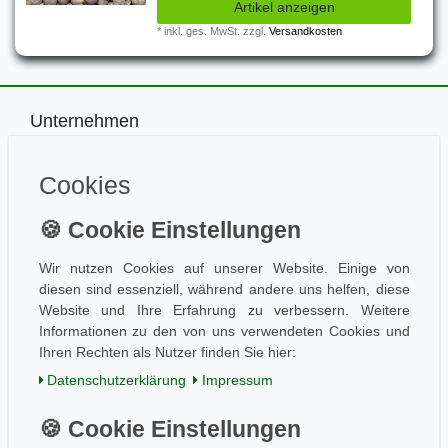
Artikel anzeigen
*
inkl. ges. MwSt.
zzgl.
Versandkosten
Unternehmen
Impressum
Kontakt
Cookies
Datenschutz
Information
Wissen
Wir nutzen Cookies auf unserer Website. Einige von
Aktuelles
diesen sind essenziell, während andere uns helfen, diese
Folge uns
Website und Ihre Erfahrung zu verbessern. Weitere
Informationen zu den von uns verwendeten Cookies und
Ihren Rechten als Nutzer finden Sie hier:
Daten­schutz­erklärung
Impressum
Einkaufen
AGB / Kundeninfo
Zahlung und Versand