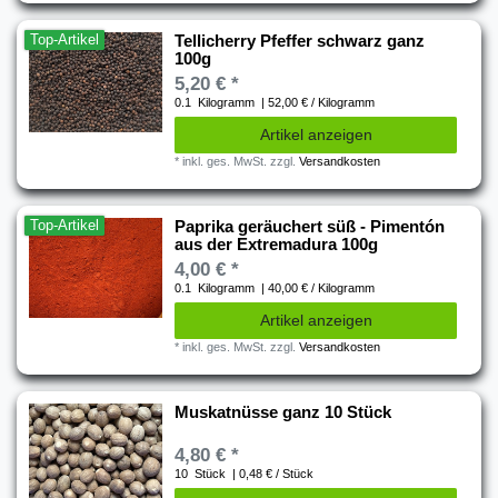
Top-Artikel
Tellicherry Pfeffer schwarz ganz
100g
5,20 € *
0.1
Kilogramm
| 52,00 € / Kilogramm
Artikel anzeigen
*
inkl. ges. MwSt.
zzgl.
Versandkosten
Top-Artikel
Paprika geräuchert süß - Pimentón
aus der Extremadura 100g
4,00 € *
0.1
Kilogramm
| 40,00 € / Kilogramm
Artikel anzeigen
*
inkl. ges. MwSt.
zzgl.
Versandkosten
Muskatnüsse ganz 10 Stück
4,80 € *
10
Stück
| 0,48 € / Stück