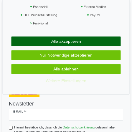
Widerrufsrecht
Essenziell
Externe Medien
Vertrag widerrufen
DHL Wunschzustellung
PayPal
Funktional
Geprüft & sicher
Alle akzeptieren
Zahle bequem per
Nur Notwendige akzeptieren
Alle ablehnen
Wir versenden mit
Weitere Einstellungen
Newsletter
Newsletter
E-MAIL **
Honig
Hiermit bestätige ich, dass ich die
Daten­schutz­erklärung
gelesen habe.