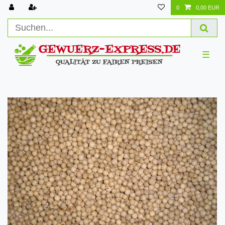
0
0,00 EUR
☰