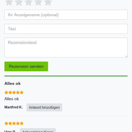
1
2
3
4
5
von
von
von
von
von
Ihr
Platzhalter
5
5
5
5
5
Anzeigename
Bewertungssternen
Bewertungssternen
Bewertungssternen
Bewertungssternen
Bewertungssternen
(optional)
Titel
Rezensionstext
Rezension senden
Alles ok
Alles ok
Manfred K.
Antwort hinzufügen