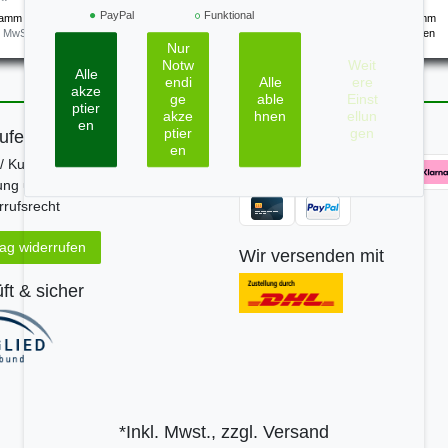
 *
3,40 € *
PayPal
Funktional
ramm
| 52,00 € / Kilogramm
0.05
Kilogramm
| 68,00 € / Kilogramm
. MwSt.
zzgl.
Versandkosten
*
inkl. ges. MwSt.
zzgl.
Versandkosten
Nur
Notw
Weit
Alle
endi
Alle
ere
akze
ge
able
Einst
ptier
akze
hnen
ellun
en
ptier
gen
ufen
Zahle bequem per
en
/ Kundeninfo
ung und Versand
rufsrecht
rag widerrufen
Wir versenden mit
ft & sicher
*Inkl. Mwst., zzgl.
Versand