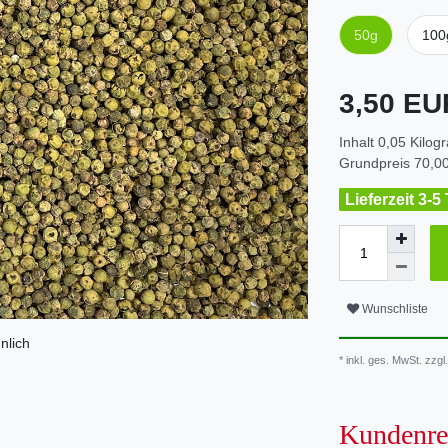
50g
100
3,50 E
Inhalt
0,05
Kilog
Grundpreis
70,00
Lieferzeit 3-5
Wunschliste
nlich
* inkl. ges. MwSt. zzgl.
Kundenre