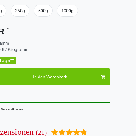
g
250g
500g
1000g
*
UR
ramm
 € / Kilogramm
 Tage**
In den Warenkorb
Versandkosten
zensionen
(21)