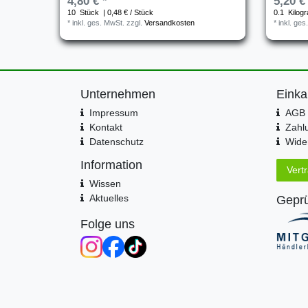
4,80 € *
5,20 €
10
Stück
| 0,48 € / Stück
0.1
Kilog
*
inkl. ges. MwSt.
zzgl.
Versandkosten
*
inkl. ges
Unternehmen
Einka
Impressum
AGB 
Kontakt
Zahl
Datenschutz
Wider
Information
Vert
Wissen
Aktuelles
Geprü
Folge uns