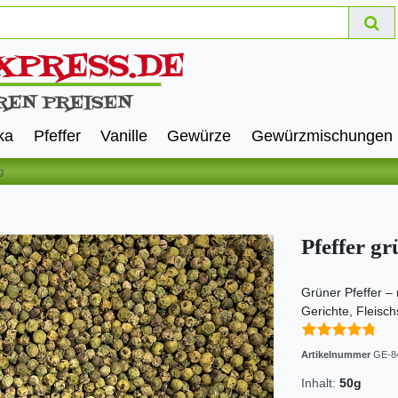
ka
Pfeffer
Vanille
Gewürze
Gewürzmischungen
g
Pfeffer gr
Grüner Pfeffer – 
Gerichte, Fleisc
Artikelnummer
GE-8
Inhalt:
50g