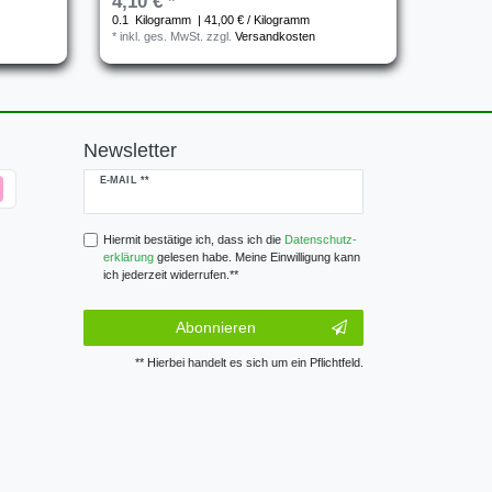
4,10 € *
0.1
Kilogramm
| 41,00 € / Kilogramm
*
inkl. ges. MwSt.
zzgl.
Versandkosten
Newsletter
Newsletter
E-MAIL **
Honig
Hiermit bestätige ich, dass ich die
Daten­schutz­
erklärung
gelesen habe. Meine Einwilligung kann
ich jederzeit widerrufen.**
Abonnieren
** Hierbei handelt es sich um ein Pflichtfeld.