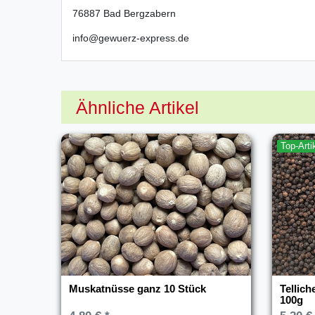
76887
Bad Bergzabern
info@gewuerz-express.de
Ähnliche Artikel
Top-Arti
Muskatnüsse ganz 10 Stück
Tellich
100g