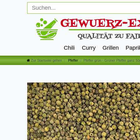
Chili
Curry
Grillen
Papri
Zur Startseite gehen
Pfeffer
Pfeffer grün - Grüner Pfeffer ganz 50