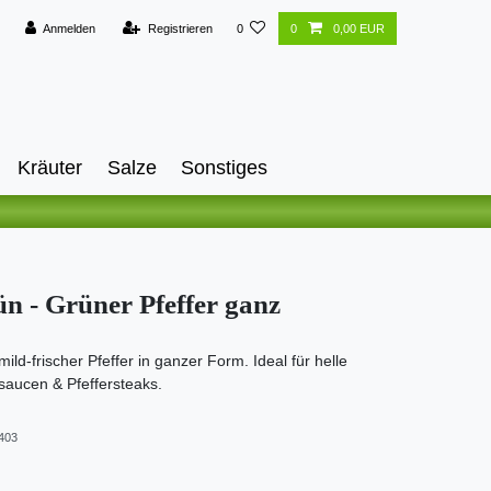
Anmelden
Registrieren
0
0
0,00 EUR
Kräuter
Salze
Sonstiges
ün - Grüner Pfeffer ganz
mild-frischer Pfeffer in ganzer Form. Ideal für helle
hsaucen & Pfeffersteaks.
403