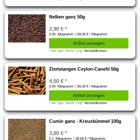
Nelken ganz 50g
2,90 € *
0.05
Kilogramm
| 58,00 € / Kilogramm
Artikel anzeigen
*
inkl. ges. MwSt.
zzgl.
Versandkosten
Zimtstangen Ceylon-Canehl 50g
4,50 € *
0.05
Kilogramm
| 90,00 € / Kilogramm
Artikel anzeigen
*
inkl. ges. MwSt.
zzgl.
Versandkosten
Cumin ganz - Kreuzkümmel 100g
3,80 € *
0.1
Kilogramm
| 38,00 € / Kilogramm