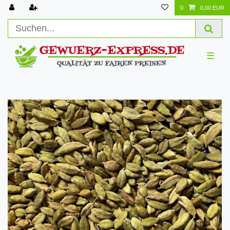
0
0,00 EUR
☰