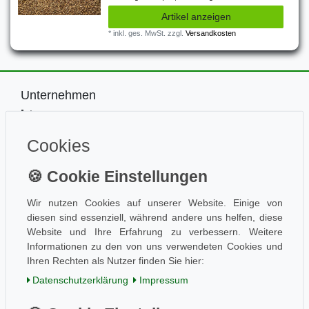
Artikel anzeigen
*
inkl. ges. MwSt.
zzgl.
Versandkosten
Unternehmen
Impressum
Kontakt
Cookies
Datenschutz
Information
Wissen
Aktuelles
Wir nutzen Cookies auf unserer Website. Einige von
diesen sind essenziell, während andere uns helfen, diese
Folge uns
Website und Ihre Erfahrung zu verbessern. Weitere
Informationen zu den von uns verwendeten Cookies und
Ihren Rechten als Nutzer finden Sie hier:
Einkaufen
Daten­schutz­erklärung
Impressum
AGB / Kundeninfo