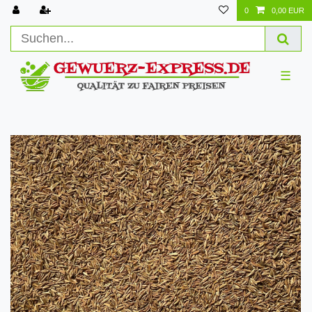
0
0,00 EUR
☰