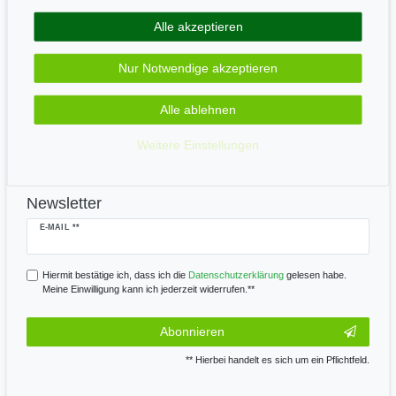
Alle akzeptieren
Zahle bequem per
Nur Notwendige akzeptieren
Alle ablehnen
Wir versenden mit
Weitere Einstellungen
Newsletter
Newsletter
E-MAIL **
Honig
Hiermit bestätige ich, dass ich die
Daten­schutz­erklärung
gelesen habe.
Meine Einwilligung kann ich jederzeit widerrufen.**
Abonnieren
** Hierbei handelt es sich um ein Pflichtfeld.