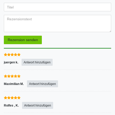
Ihr
Platzhalter
5
5
5
5
5
Anzeigename
Bewertungssternen
Bewertungssternen
Bewertungssternen
Bewertungssternen
Bewertungssternen
(optional)
Titel
Rezensionstext
Rezension senden
juergen k.
Antwort hinzufügen
Maximilian M.
Antwort hinzufügen
Rolfes , K.
Antwort hinzufügen