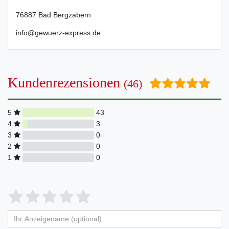
76887
Bad Bergzabern
info@gewuerz-express.de
Kundenrezensionen
(46)
5
43
4
3
3
0
2
0
1
0
Bewertungssterne
1
2
3
4
5
von
von
von
von
von