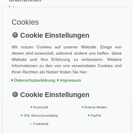
Impressum
Kontakt
Cookies
Datenschutz
Information
Wissen
Aktuelles
Wir nutzen Cookies auf unserer Website. Einige von
diesen sind essenziell, während andere uns helfen, diese
Folge uns
Website und Ihre Erfahrung zu verbessern. Weitere
Informationen zu den von uns verwendeten Cookies und
Ihren Rechten als Nutzer finden Sie hier:
Einkaufen
Daten­schutz­erklärung
Impressum
AGB / Kundeninfo
Zahlung und Versand
Widerrufsrecht
Essenziell
Externe Medien
Vertrag widerrufen
DHL Wunschzustellung
PayPal
Geprüft & sicher
Funktional