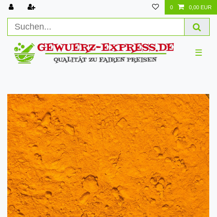
0
0,00 EUR
☰