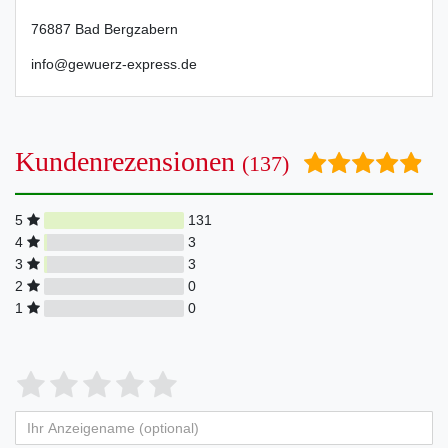
76887
Bad Bergzabern
info@gewuerz-express.de
Kundenrezensionen
(137)
5
131
4
3
3
3
2
0
1
0
Bewertungssterne
1
2
3
4
5
von
von
von
von
von