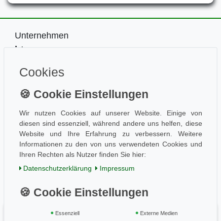
Unternehmen
Impressum
Kontakt
Cookies
Datenschutz
Information
Wissen
Aktuelles
Wir nutzen Cookies auf unserer Website. Einige von
diesen sind essenziell, während andere uns helfen, diese
Folge uns
Website und Ihre Erfahrung zu verbessern. Weitere
Informationen zu den von uns verwendeten Cookies und
Ihren Rechten als Nutzer finden Sie hier:
Einkaufen
Daten­schutz­erklärung
Impressum
AGB / Kundeninfo
Zahlung und Versand
Widerrufsrecht
Essenziell
Externe Medien