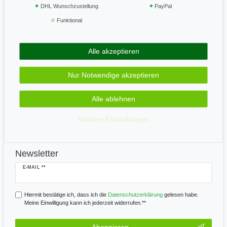
Vertrag widerrufen
DHL Wunschzustellung
PayPal
Funktional
Geprüft & sicher
Alle akzeptieren
Zahle bequem per
Nur Notwendige akzeptieren
Alle ablehnen
Wir versenden mit
Weitere Einstellungen
Newsletter
Newsletter
E-MAIL **
Honig
Hiermit bestätige ich, dass ich die
Daten­schutz­erklärung
gelesen habe.
Meine Einwilligung kann ich jederzeit widerrufen.**