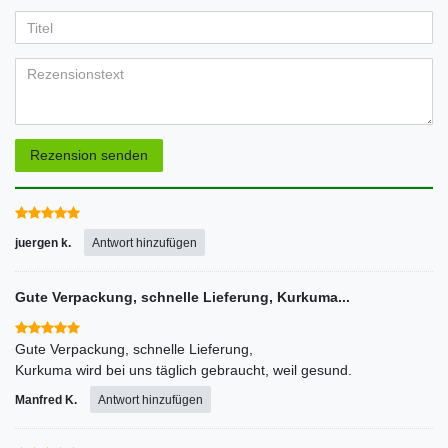
Ihr
Platzhalter
5
5
5
5
5
Anzeigename
Bewertungssternen
Bewertungssternen
Bewertungssternen
Bewertungssternen
Bewertungssternen
(optional)
Titel
Rezensionstext
Rezension senden
juergen k.
Antwort hinzufügen
Gute Verpackung, schnelle Lieferung, Kurkuma...
Gute Verpackung, schnelle Lieferung,
Manfred K.
Antwort hinzufügen