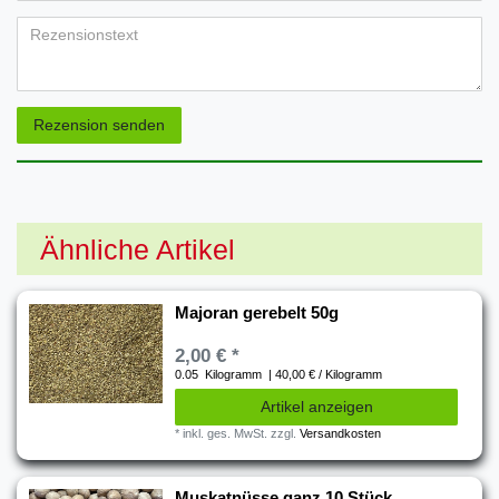
Bewertungssternen
Bewertungssternen
Bewertungssternen
Bewertungssternen
Bewertungssternen
(optional)
Titel
Rezensionstext
Rezension senden
Ähnliche Artikel
Majoran gerebelt 50g
2,00 € *
0.05
Kilogramm
| 40,00 € / Kilogramm
Artikel anzeigen
*
inkl. ges. MwSt.
zzgl.
Versandkosten
Muskatnüsse ganz 10 Stück