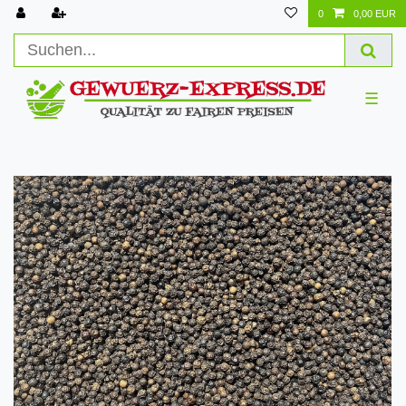
0
0,00 EUR
☰