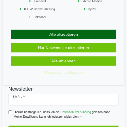
Essenziell
Externe Medien
Vertrag widerrufen
DHL Wunschzustellung
PayPal
Geprüft & sicher
Funktional
Alle akzeptieren
Zahle bequem per
Nur Notwendige akzeptieren
Alle ablehnen
Wir versenden mit
Weitere Einstellungen
Newsletter
Newsletter
E-MAIL **
Honig
Hiermit bestätige ich, dass ich die
Daten­schutz­erklärung
gelesen habe.
Meine Einwilligung kann ich jederzeit widerrufen.**