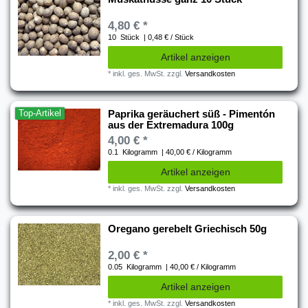
4,80 € *
10
Stück
| 0,48 € / Stück
Artikel anzeigen
*
inkl. ges. MwSt.
zzgl.
Versandkosten
Top-Artikel
Paprika geräuchert süß - Pimentón
aus der Extremadura 100g
4,00 € *
0.1
Kilogramm
| 40,00 € / Kilogramm
Artikel anzeigen
*
inkl. ges. MwSt.
zzgl.
Versandkosten
Oregano gerebelt Griechisch 50g
2,00 € *
0.05
Kilogramm
| 40,00 € / Kilogramm
Artikel anzeigen
*
inkl. ges. MwSt.
zzgl.
Versandkosten