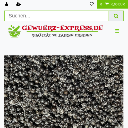
0
0,00 EUR
☰