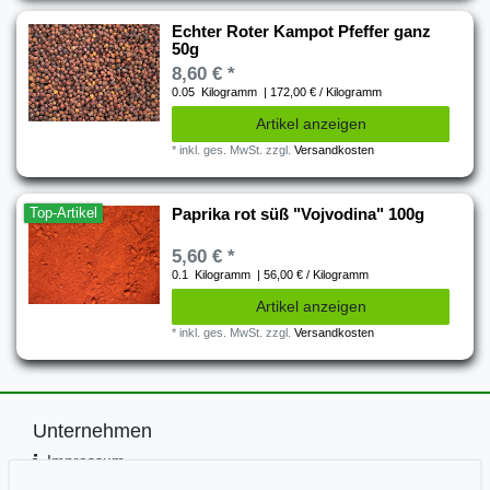
Echter Roter Kampot Pfeffer ganz
50g
8,60 € *
0.05
Kilogramm
| 172,00 € / Kilogramm
Artikel anzeigen
*
inkl. ges. MwSt.
zzgl.
Versandkosten
Top-Artikel
Paprika rot süß "Vojvodina" 100g
5,60 € *
0.1
Kilogramm
| 56,00 € / Kilogramm
Artikel anzeigen
*
inkl. ges. MwSt.
zzgl.
Versandkosten
Unternehmen
Impressum
Kontakt