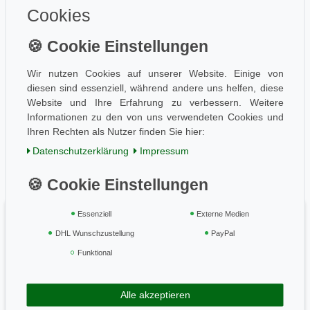
Datenschutz
Cookies
Information
Wissen
Aktuelles
Wir nutzen Cookies auf unserer Website. Einige von
diesen sind essenziell, während andere uns helfen, diese
Folge uns
Website und Ihre Erfahrung zu verbessern. Weitere
Informationen zu den von uns verwendeten Cookies und
Ihren Rechten als Nutzer finden Sie hier:
Einkaufen
Daten­schutz­erklärung
Impressum
AGB / Kundeninfo
Zahlung und Versand
Widerrufsrecht
Essenziell
Externe Medien
Vertrag widerrufen
DHL Wunschzustellung
PayPal
Geprüft & sicher
Funktional
Alle akzeptieren