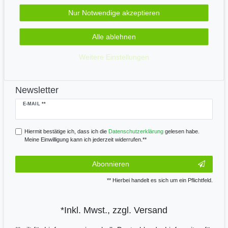
Zahle bequem per
Nur Notwendige akzeptieren
Alle ablehnen
Wir versenden mit
Weitere Einstellungen
Newsletter
Newsletter
E-MAIL **
Honig
Hiermit bestätige ich, dass ich die
Daten­schutz­erklärung
gelesen habe.
Meine Einwilligung kann ich jederzeit widerrufen.**
Abonnieren
** Hierbei handelt es sich um ein Pflichtfeld.
*Inkl. Mwst., zzgl.
Versand