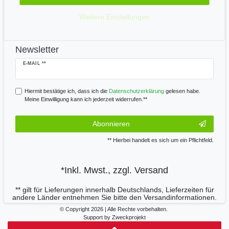
Wir versenden mit
Weitere Einstellungen
Newsletter
Newsletter
E-MAIL **
Honig
Hiermit bestätige ich, dass ich die
Daten­schutz­erklärung
gelesen habe.
Meine Einwilligung kann ich jederzeit widerrufen.**
Abonnieren
** Hierbei handelt es sich um ein Pflichtfeld.
*Inkl. Mwst., zzgl.
Versand
** gilt für Lieferungen innerhalb Deutschlands, Lieferzeiten für
andere Länder entnehmen Sie bitte den
Versandinformationen.
© Copyright 2026 | Alle Rechte vorbehalten.
Support by Zweckprojekt