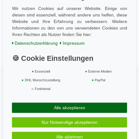
Aktuelles
Wir nutzen Cookies auf unserer Website. Einige von
diesen sind essenziell, während andere uns helfen, diese
Folge uns
Website und Ihre Erfahrung zu verbessern. Weitere
Informationen zu den von uns verwendeten Cookies und
Ihren Rechten als Nutzer finden Sie hier:
Einkaufen
Daten­schutz­erklärung
Impressum
AGB / Kundeninfo
Zahlung und Versand
Widerrufsrecht
Essenziell
Externe Medien
Vertrag widerrufen
DHL Wunschzustellung
PayPal
Geprüft & sicher
Funktional
Alle akzeptieren
Zahle bequem per
Nur Notwendige akzeptieren
Alle ablehnen