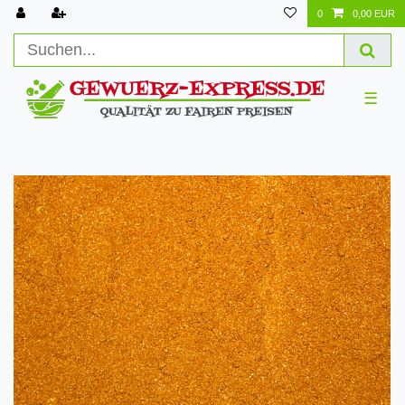
0
0,00 EUR
☰