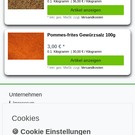
0.1
Kilogramm
| 36,00 € / Kilogramm
Artikel anzeigen
*
inkl. ges. MwSt.
zzgl.
Versandkosten
Pommes-frites Gewürzsalz 100g
3,00 € *
0.1
Kilogramm
| 30,00 € / Kilogramm
Artikel anzeigen
*
inkl. ges. MwSt.
zzgl.
Versandkosten
Unternehmen
Impressum
Kontakt
Datenschutz
Cookies
Information
Wissen