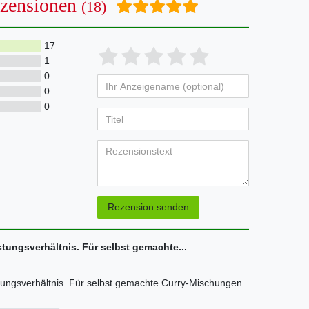
zensionen
(18)
17
Bewertungssterne
1
2
3
4
5
1
0
von
von
von
von
von
0
Ihr
Platzhalter
5
5
5
5
5
0
Anzeigename
Bewertungssternen
Bewertungsstern
Bewertungsste
Bewertungss
Bewertung
(optional)
Titel
Rezensionstext
Rezension senden
stungsverhältnis. Für selbst gemachte...
tungsverhältnis. Für selbst gemachte Curry-Mischungen