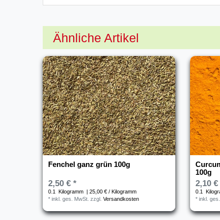
Ähnliche Artikel
Fenchel ganz grün 100g
Curcum
100g
2,50 € *
2,10 €
0.1
Kilogramm
| 25,00 € / Kilogramm
0.1
Kilog
*
inkl. ges. MwSt.
zzgl.
Versandkosten
*
inkl. ges