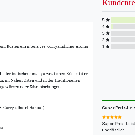
Kundenre
5
4
3
2
beim Rösten ein intensives, curryähnliches Aroma
1
In der indischen und ayurvedischen Küche ist er
ka, im Nahen Osten und in der traditionellen
otgewürzen oder Käsemischungen.
 Currys, Ras el Hanout)
Super Preis-Lei
e
Super Preis-Leis
halt
unerlässlich.