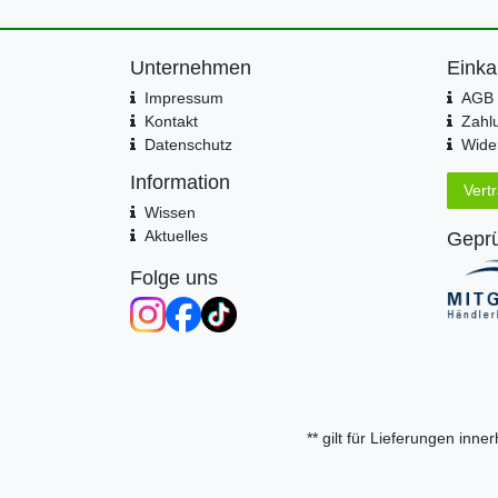
Unternehmen
Einka
Impressum
AGB 
Kontakt
Zahl
Datenschutz
Wider
Information
Vert
Wissen
Aktuelles
Geprü
Folge uns
** gilt für Lieferungen inn