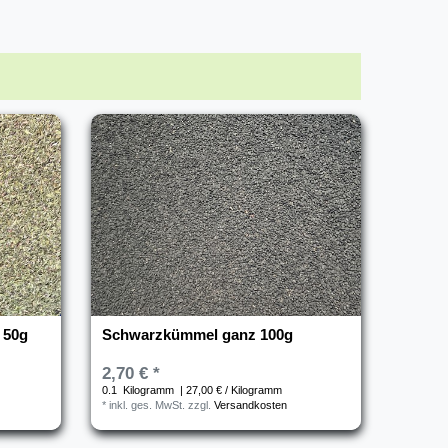
 50g
Schwarzkümmel ganz 100g
2,70 € *
0.1
Kilogramm
| 27,00 € / Kilogramm
*
inkl. ges. MwSt.
zzgl.
Versandkosten