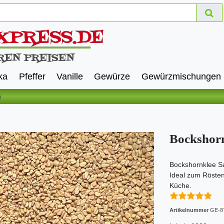
ka
Pfeffer
Vanille
Gewürze
Gewürzmischungen
g
Bockshor
Bockshornklee Sa
Ideal zum Rösten 
Küche.
Artikelnummer
GE-8