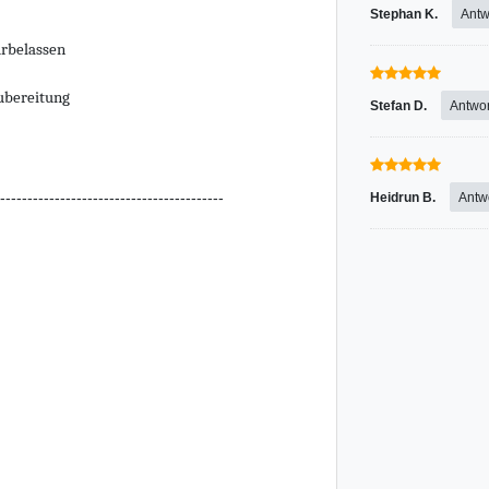
Stephan K.
Antw
rbelassen
ubereitung
Stefan D.
Antwor
-----------------------------------------
Heidrun B.
Antw