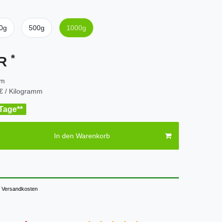
0g
500g
1000g
*
UR
mm
€ / Kilogramm
 Tage**
In den Warenkorb
Versandkosten