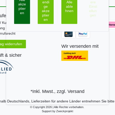
endi
Alle
ere
akze
ge
able
Einst
ptier
akze
hnen
ellun
en
ufen
Zahle bequem per
ptier
gen
en
/ Kundeninfo
ung und Versand
rufsrecht
rag widerrufen
Wir versenden mit
ft & sicher
*Inkl. Mwst., zzgl.
Versand
erhalb Deutschlands, Lieferzeiten für andere Länder entnehmen Sie bitt
© Copyright 2026 | Alle Rechte vorbehalten.
Support by Zweckprojekt