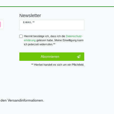
Newsletter
Newsletter
E-MAIL **
Honig
Hiermit bestätige ich, dass ich die
Daten­schutz­
erklärung
gelesen habe. Meine Einwilligung kann
ich jederzeit widerrufen.**
Abonnieren
** Hierbei handelt es sich um ein Pflichtfeld.
e den
Versandinformationen.