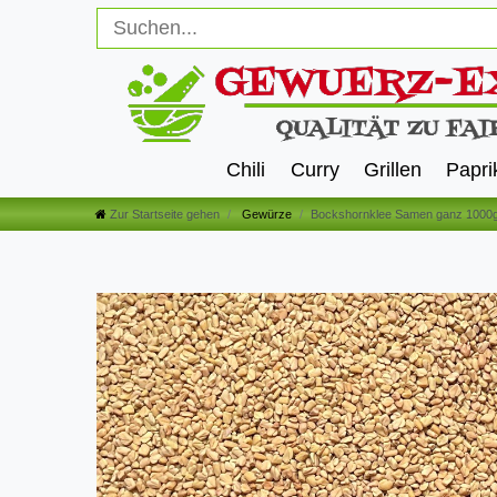
Chili
Curry
Grillen
Papri
Zur Startseite gehen
Gewürze
Bockshornklee Samen ganz 1000