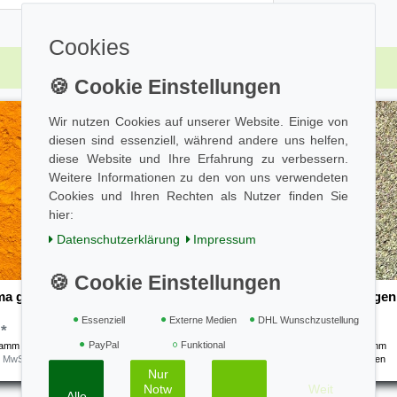
Cookies
Wir nutzen Cookies auf unserer Website. Einige von
diesen sind essenziell, während andere uns helfen,
diese Website und Ihre Erfahrung zu verbessern.
Weitere Informationen zu den von uns verwendeten
Cookies und Ihren Rechten als Nutzer finden Sie
hier:
Daten­schutz­erklärung
Impressum
a gemahlen - Kurkuma
Thymian gerebelt Thüringen
Essenziell
Externe Medien
DHL Wunschzustellung
 *
1,80 € *
PayPal
Funktional
ramm
| 21,00 € / Kilogramm
0.05
Kilogramm
| 36,00 € / Kilogramm
. MwSt.
zzgl.
Versandkosten
*
inkl. ges. MwSt.
zzgl.
Versandkosten
Nur
Notw
Weit
Alle