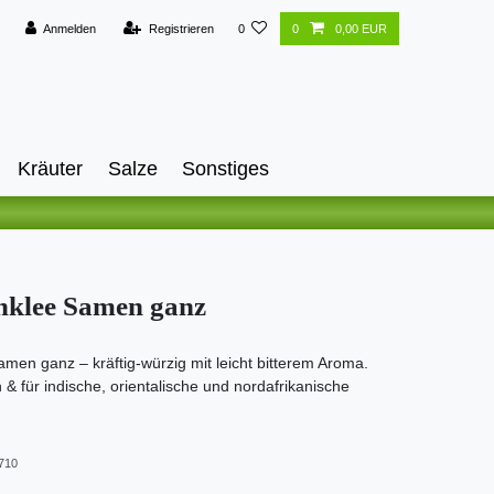
Anmelden
Registrieren
0
0
0,00 EUR
Kräuter
Salze
Sonstiges
nklee Samen ganz
men ganz – kräftig-würzig mit leicht bitterem Aroma.
& für indische, orientalische und nordafrikanische
710