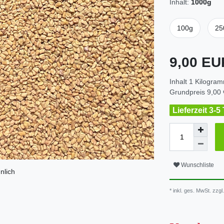
Inhalt:
1000g
100g
25
9,00 E
Inhalt
1
Kilogra
Grundpreis
9,00 
Lieferzeit 3-5
Wunschliste
nlich
* inkl. ges. MwSt. zzgl.