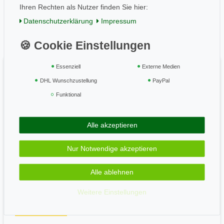
Ihren Rechten als Nutzer finden Sie hier:
Einkaufen
Daten­schutz­erklärung
Impressum
AGB / Kundeninfo
Zahlung und Versand
Widerrufsrecht
Essenziell
Externe Medien
Vertrag widerrufen
DHL Wunschzustellung
PayPal
Funktional
Geprüft & sicher
Alle akzeptieren
Zahle bequem per
Nur Notwendige akzeptieren
Alle ablehnen
Wir versenden mit
Weitere Einstellungen