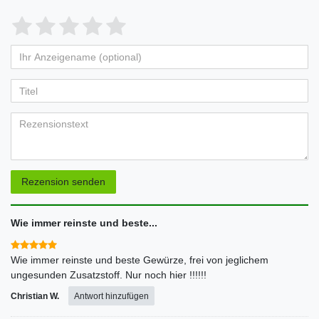
Bewertungssterne
1
2
3
4
5
von
von
von
von
von
Ihr
Platzhalter
5
5
5
5
5
Anzeigename
Bewertungssternen
Bewertungssternen
Bewertungssternen
Bewertungssternen
Bewertungssternen
(optional)
Titel
Rezensionstext
Rezension senden
Wie immer reinste und beste...
Wie immer reinste und beste Gewürze, frei von jeglichem
ungesunden Zusatzstoff. Nur noch hier !!!!!!
Christian W.
Antwort hinzufügen