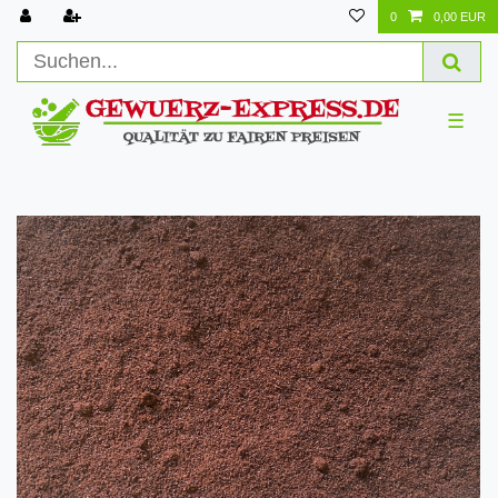
0
0,00 EUR
☰