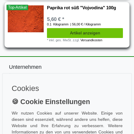
Top-Artikel
Paprika rot süß "Vojvodina" 100g
5,60 € *
0.1
Kilogramm
| 56,00 € / Kilogramm
Artikel anzeigen
*
inkl. ges. MwSt.
zzgl.
Versandkosten
Unternehmen
Impressum
Kontakt
Cookies
Datenschutz
Information
Wissen
Aktuelles
Wir nutzen Cookies auf unserer Website. Einige von
diesen sind essenziell, während andere uns helfen, diese
Folge uns
Website und Ihre Erfahrung zu verbessern. Weitere
Informationen zu den von uns verwendeten Cookies und