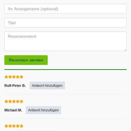
von
von
von
von
von
Ihr
Platzhalter
5
5
5
5
5
Anzeigename
Bewertungssternen
Bewertungssternen
Bewertungssternen
Bewertungssternen
Bewertungssternen
(optional)
Titel
Rezensionstext
Rezension senden
Rolf-Peter B.
Antwort hinzufügen
Michael M.
Antwort hinzufügen