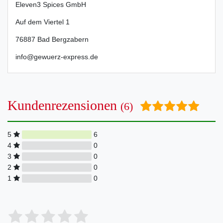
Eleven3 Spices GmbH
Auf dem Viertel
1
76887
Bad Bergzabern
info@gewuerz-express.de
Kundenrezensionen
(6)
5
6
4
0
3
0
2
0
1
0
Bewertungssterne
1
2
3
4
5