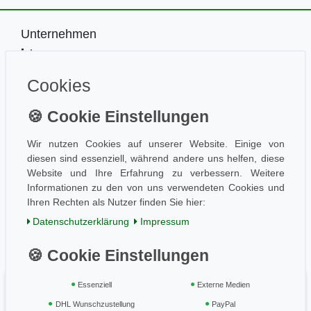
Unternehmen
Impressum
Kontakt
Cookies
Datenschutz
Information
Wissen
Aktuelles
Wir nutzen Cookies auf unserer Website. Einige von
diesen sind essenziell, während andere uns helfen, diese
Folge uns
Website und Ihre Erfahrung zu verbessern. Weitere
Informationen zu den von uns verwendeten Cookies und
Ihren Rechten als Nutzer finden Sie hier:
Einkaufen
Daten­schutz­erklärung
Impressum
AGB / Kundeninfo
Zahlung und Versand
Widerrufsrecht
Essenziell
Externe Medien
Vertrag widerrufen
DHL Wunschzustellung
PayPal