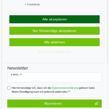
Geprüft & sicher
Funktional
Alle akzeptieren
Zahle bequem per
Nur Notwendige akzeptieren
Alle ablehnen
Wir versenden mit
Weitere Einstellungen
Newsletter
Newsletter
E-MAIL **
Honig
Hiermit bestätige ich, dass ich die
Daten­schutz­erklärung
gelesen habe.
Meine Einwilligung kann ich jederzeit widerrufen.**
Abonnieren