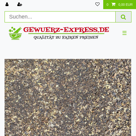
0
0,00 EUR
☰