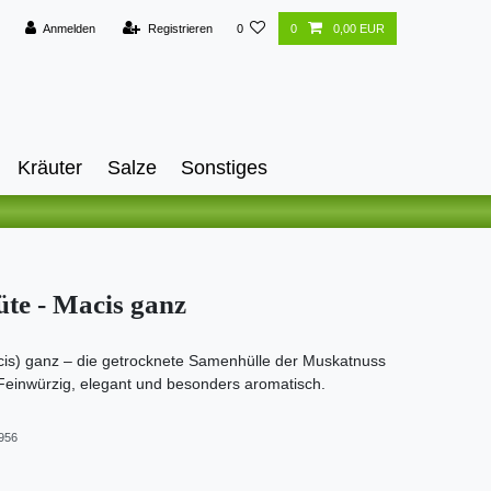
Anmelden
Registrieren
0
0
0,00 EUR
Kräuter
Salze
Sonstiges
te - Macis ganz
is) ganz – die getrocknete Samenhülle der Muskatnuss
Feinwürzig, elegant und besonders aromatisch.
956