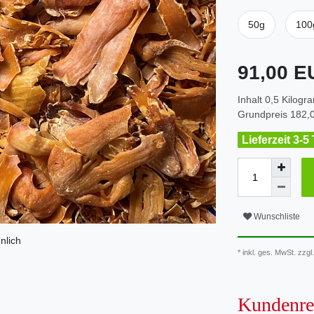
50g
100
91,00 
Inhalt
0,5
Kilogr
Grundpreis
182,0
Lieferzeit 3-5
Wunschliste
nlich
* inkl. ges. MwSt. zzgl.
Kundenre