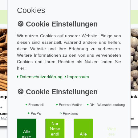
Cookies
Wir nutzen Cookies auf unserer Website. Einige von
diesen sind essenziell, während andere uns helfen,
diese Website und Ihre Erfahrung zu verbessern.
Weitere Informationen zu den von uns verwendeten
Cookies und Ihren Rechten als Nutzer finden Sie
hier:
Daten­schutz­erklärung
Impressum
angen Ceylon-Canehl 50g
Muskatnüsse ganz 10 Stück
Essenziell
Externe Medien
DHL Wunschzustellung
 *
4,80 € *
PayPal
Funktional
gramm
| 90,00 € / Kilogramm
10
Stück
| 0,48 € / Stück
. MwSt.
zzgl.
Versandkosten
*
inkl. ges. MwSt.
zzgl.
Versandkosten
Nur
Notw
Weit
Alle
endi
Alle
ere
akze