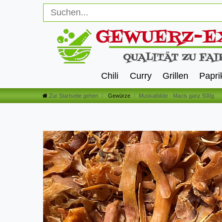
Chili
Curry
Grillen
Papri
Zur Startseite gehen
Gewürze
Muskatblüte - Macis ganz 500g