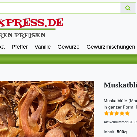
ka
Pfeffer
Vanille
Gewürze
Gewürzmischungen
Muskatblü
Muskatblüte (Mac
in ganzer Form. 
Artikelnummer
GE-8
Inhalt:
500g