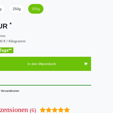
g
250g
500g
*
EUR
amm
0 € / Kilogramm
 Tage**
In den Warenkorb
Versandkosten
zensionen
(6)