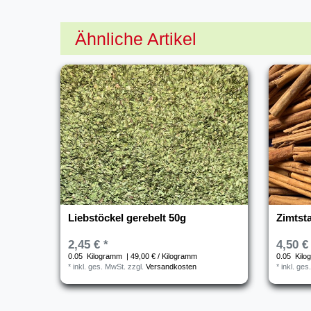
Ähnliche Artikel
Liebstöckel gerebelt 50g
Zimtst
2,45 € *
4,50 €
0.05
Kilogramm
| 49,00 € / Kilogramm
0.05
Kilo
*
inkl. ges. MwSt.
zzgl.
Versandkosten
*
inkl. ges