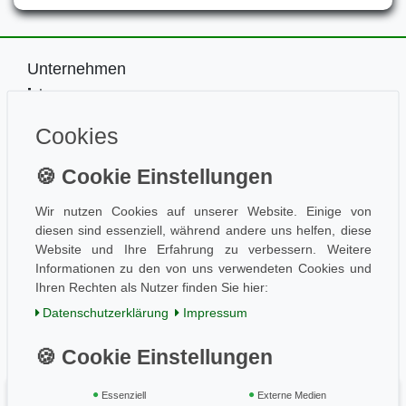
Unternehmen
Impressum
Kontakt
Cookies
Datenschutz
Information
Wissen
Aktuelles
Wir nutzen Cookies auf unserer Website. Einige von
diesen sind essenziell, während andere uns helfen, diese
Folge uns
Website und Ihre Erfahrung zu verbessern. Weitere
Informationen zu den von uns verwendeten Cookies und
Ihren Rechten als Nutzer finden Sie hier:
Einkaufen
Daten­schutz­erklärung
Impressum
AGB / Kundeninfo
Zahlung und Versand
Widerrufsrecht
Essenziell
Externe Medien