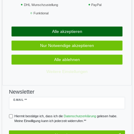
Vertrag widerrufen
DHL Wunschzustellung
PayPal
Funktional
Geprüft & sicher
Alle akzeptieren
Zahle bequem per
Nur Notwendige akzeptieren
Alle ablehnen
Wir versenden mit
Weitere Einstellungen
Newsletter
Newsletter
E-MAIL **
Honig
Hiermit bestätige ich, dass ich die
Daten­schutz­erklärung
gelesen habe.
Meine Einwilligung kann ich jederzeit widerrufen.**