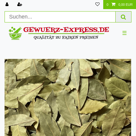
0
0,00 EUR
☰