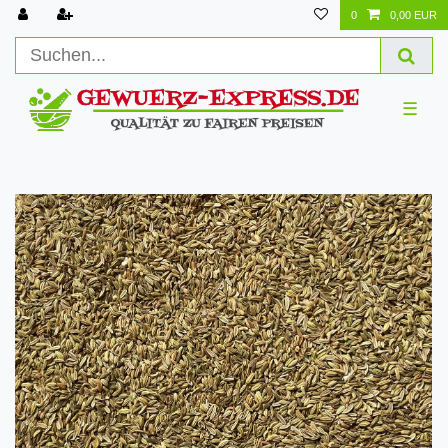
0
0,00 EUR
☰