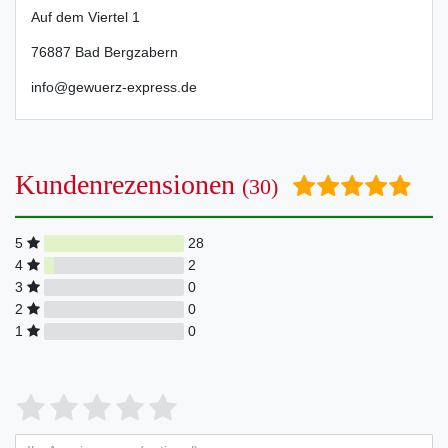
Auf dem Viertel
1
76887
Bad Bergzabern
info@gewuerz-express.de
Kundenrezensionen
(30)
5
28
4
2
3
0
2
0
1
0
Bewertungssterne
1
2
3
4
5
von
von
von
von
von