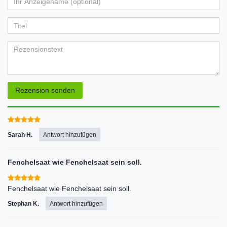
Ihr
Platzhalter
5
5
5
5
5
Anzeigename
Bewertungssternen
Bewertungssternen
Bewertungssternen
Bewertungssternen
Bewertungssternen
(optional)
Titel
Rezensionstext
Rezension senden
Sarah H.
Antwort hinzufügen
Fenchelsaat wie Fenchelsaat sein soll.
Fenchelsaat wie Fenchelsaat sein soll.
Stephan K.
Antwort hinzufügen