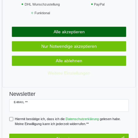
Vertrag widerrufen
DHL Wunschzustellung
PayPal
Funktional
Geprüft & sicher
Alle akzeptieren
Zahle bequem per
Nur Notwendige akzeptieren
Alle ablehnen
Wir versenden mit
Weitere Einstellungen
Newsletter
Newsletter
E-MAIL **
Honig
Hiermit bestätige ich, dass ich die
Daten­schutz­erklärung
gelesen habe.
Meine Einwilligung kann ich jederzeit widerrufen.**