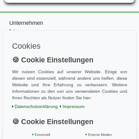
Unternehmen
Impressum
Kontakt
Cookies
Datenschutz
Information
Wissen
Aktuelles
Wir nutzen Cookies auf unserer Website. Einige von
diesen sind essenziell, während andere uns helfen, diese
Folge uns
Website und Ihre Erfahrung zu verbessern. Weitere
Informationen zu den von uns verwendeten Cookies und
Ihren Rechten als Nutzer finden Sie hier:
Einkaufen
Daten­schutz­erklärung
Impressum
AGB / Kundeninfo
Zahlung und Versand
Widerrufsrecht
Essenziell
Externe Medien