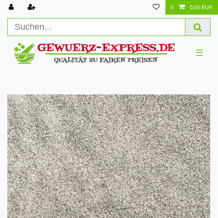
0
0,00 EUR
☰