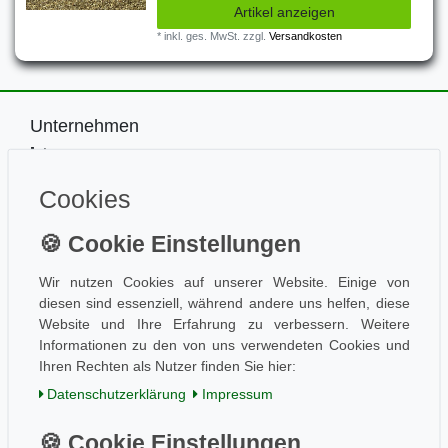
Artikel anzeigen
*
inkl. ges. MwSt.
zzgl.
Versandkosten
Unternehmen
Impressum
Kontakt
Cookies
Datenschutz
Information
Wissen
Aktuelles
Wir nutzen Cookies auf unserer Website. Einige von
diesen sind essenziell, während andere uns helfen, diese
Folge uns
Website und Ihre Erfahrung zu verbessern. Weitere
Informationen zu den von uns verwendeten Cookies und
Ihren Rechten als Nutzer finden Sie hier:
Einkaufen
Daten­schutz­erklärung
Impressum
AGB / Kundeninfo
Zahlung und Versand