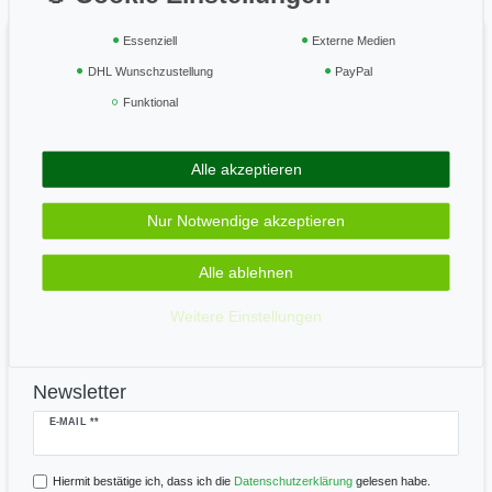
Widerrufsrecht
Essenziell
Externe Medien
Vertrag widerrufen
DHL Wunschzustellung
PayPal
Funktional
Geprüft & sicher
Alle akzeptieren
Zahle bequem per
Nur Notwendige akzeptieren
Alle ablehnen
Wir versenden mit
Weitere Einstellungen
Newsletter
Newsletter
E-MAIL **
Honig
Hiermit bestätige ich, dass ich die
Daten­schutz­erklärung
gelesen habe.