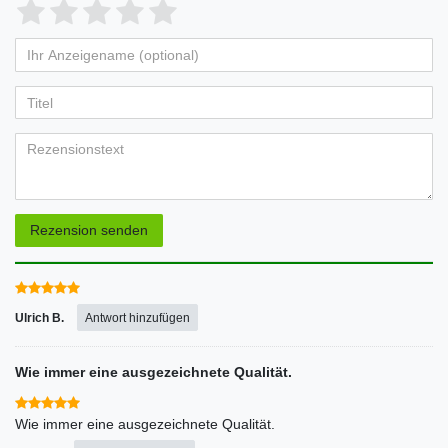
1
2
3
4
5
von
von
von
von
von
Ihr
Platzhalter
5
5
5
5
5
Anzeigename
Bewertungssternen
Bewertungssternen
Bewertungssternen
Bewertungssternen
Bewertungssternen
(optional)
Titel
Rezensionstext
Rezension senden
Ulrich B.
Antwort hinzufügen
Wie immer eine ausgezeichnete Qualität.
Wie immer eine ausgezeichnete Qualität.