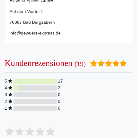
Eleven3 Spices GmbH
Auf dem Viertel
1
76887
Bad Bergzabern
info@gewuerz-express.de
Kundenrezensionen
(19)
5
17
4
2
3
0
2
0
1
0
Bewertungssterne
1
2
3
4
5