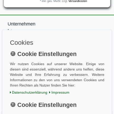
*
inkl. ges. MwSt.
zzgl.
Versandkosten
Unternehmen
Impressum
Kontakt
Cookies
Datenschutz
Information
Wissen
Aktuelles
Wir nutzen Cookies auf unserer Website. Einige von
diesen sind essenziell, während andere uns helfen, diese
Folge uns
Website und Ihre Erfahrung zu verbessern. Weitere
Informationen zu den von uns verwendeten Cookies und
Ihren Rechten als Nutzer finden Sie hier:
Einkaufen
Daten­schutz­erklärung
Impressum
AGB / Kundeninfo
Zahlung und Versand
Widerrufsrecht