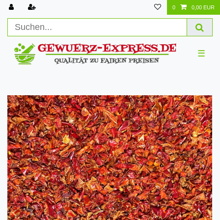
0
0,00 EUR
☰