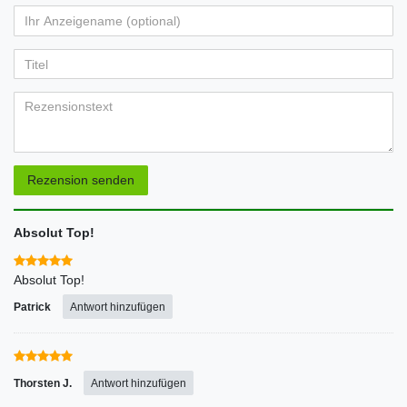
von
von
von
von
von
Ihr
Platzhalter
5
5
5
5
5
Anzeigename
Bewertungssternen
Bewertungssternen
Bewertungssternen
Bewertungssternen
Bewertungssternen
(optional)
Titel
Rezensionstext
Rezension senden
Absolut Top!
Absolut Top!
Patrick
Antwort hinzufügen
Thorsten J.
Antwort hinzufügen