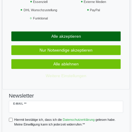
Essenziell
Externe Medien
Vertrag widerrufen
DHL Wunschzustellung
PayPal
Funktional
Geprüft & sicher
Alle akzeptieren
Zahle bequem per
Nur Notwendige akzeptieren
Alle ablehnen
Wir versenden mit
Weitere Einstellungen
Newsletter
Newsletter
E-MAIL **
Honig
Hiermit bestätige ich, dass ich die
Daten­schutz­erklärung
gelesen habe.
Meine Einwilligung kann ich jederzeit widerrufen.**