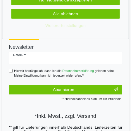
Alle ablehnen
Wir versenden mit
Weitere Einstellungen
Newsletter
Newsletter
E-MAIL **
Honig
Hiermit bestätige ich, dass ich die
Daten­schutz­erklärung
gelesen habe.
Meine Einwilligung kann ich jederzeit widerrufen.**
Abonnieren
** Hierbei handelt es sich um ein Pflichtfeld.
*Inkl. Mwst., zzgl.
Versand
** gilt für Lieferungen innerhalb Deutschlands, Lieferzeiten für