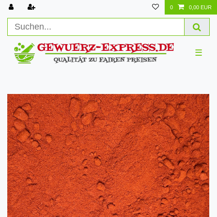
0
0,00 EUR
☰