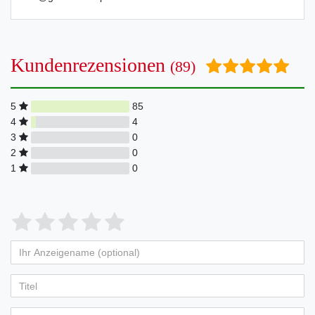
Kundenrezensionen
(89)
5
85
4
4
3
0
2
0
1
0
Bewertungssterne
1
2
3
4
5
von
von
von
von
von
Ihr
Platzhalter
5
5
5
5
5
Anzeigename
Bewertungssternen
Bewertungssternen
Bewertungssternen
Bewertungssternen
Bewertungssternen
(optional)
Titel