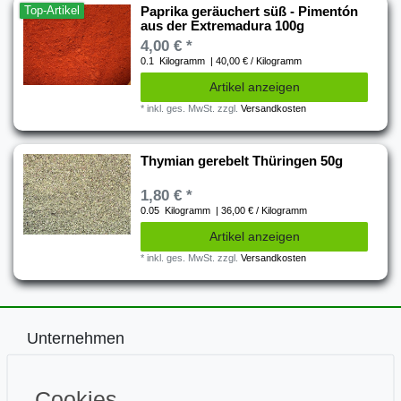
Top-Artikel
Paprika geräuchert süß - Pimentón
aus der Extremadura 100g
4,00 € *
0.1
Kilogramm
| 40,00 € / Kilogramm
Artikel anzeigen
*
inkl. ges. MwSt.
zzgl.
Versandkosten
Thymian gerebelt Thüringen 50g
1,80 € *
0.05
Kilogramm
| 36,00 € / Kilogramm
Artikel anzeigen
*
inkl. ges. MwSt.
zzgl.
Versandkosten
Unternehmen
Impressum
Kontakt
Cookies
Datenschutz