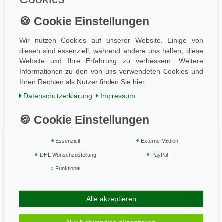
Information
Wissen
Wir nutzen Cookies auf unserer Website. Einige von
Aktuelles
diesen sind essenziell, während andere uns helfen, diese
Folge uns
Website und Ihre Erfahrung zu verbessern. Weitere
Informationen zu den von uns verwendeten Cookies und
Ihren Rechten als Nutzer finden Sie hier:
Daten­schutz­erklärung
Impressum
Einkaufen
AGB / Kundeninfo
Zahlung und Versand
Widerrufsrecht
Essenziell
Externe Medien
Vertrag widerrufen
DHL Wunschzustellung
PayPal
Funktional
Geprüft & sicher
Alle akzeptieren
Zahle bequem per
Nur Notwendige akzeptieren