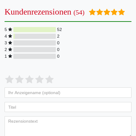
Kundenrezensionen
(54)
5
52
4
2
3
0
2
0
1
0
Bewertungssterne
1
2
3
4
5
von
von
von
von
von
Ihr
Platzhalter
5
5
5
5
5
Anzeigename
Bewertungssternen
Bewertungssternen
Bewertungssternen
Bewertungssternen
Bewertungssternen
(optional)
Titel