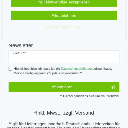
Nur Notwendige akzeptieren
Alle ablehnen
Wir versenden mit
Weitere Einstellungen
Newsletter
Newsletter
E-MAIL **
Honig
Hiermit bestätige ich, dass ich die
Daten­schutz­erklärung
gelesen habe.
Meine Einwilligung kann ich jederzeit widerrufen.**
Abonnieren
** Hierbei handelt es sich um ein Pflichtfeld.
*Inkl. Mwst., zzgl.
Versand
** gilt für Lieferungen innerhalb Deutschlands, Lieferzeiten für