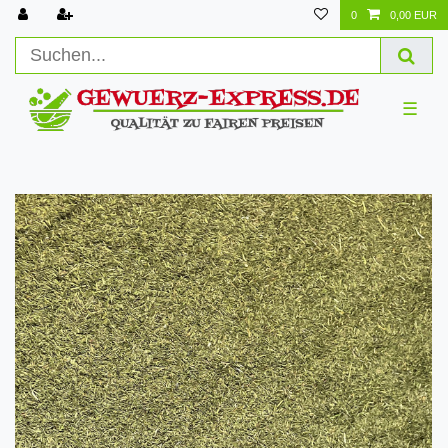
0
0,00 EUR
☰