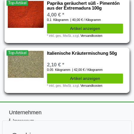
Top-Artikel
Paprika geräuchert süß - Pimentón
aus der Extremadura 100g
4,00 € *
0.1
Kilogramm
| 40,00 € / Kilogramm
Artikel anzeigen
*
inkl. ges. MwSt.
zzgl.
Versandkosten
Top-Artikel
Italienische Kräutermischung 50g
2,10 € *
0.05
Kilogramm
| 42,00 € / Kilogramm
Artikel anzeigen
*
inkl. ges. MwSt.
zzgl.
Versandkosten
Unternehmen
Impressum
Kontakt
Datenschutz