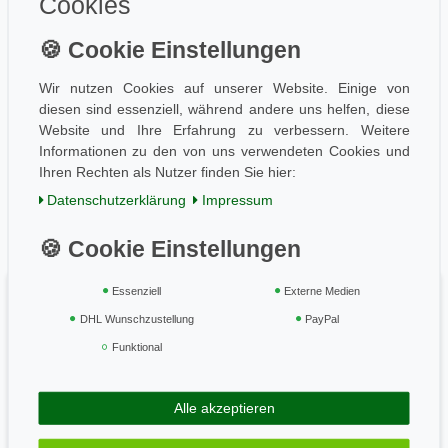
Cookies
Information
Wissen
Aktuelles
Wir nutzen Cookies auf unserer Website. Einige von
diesen sind essenziell, während andere uns helfen, diese
Folge uns
Website und Ihre Erfahrung zu verbessern. Weitere
Informationen zu den von uns verwendeten Cookies und
Ihren Rechten als Nutzer finden Sie hier:
Einkaufen
Daten­schutz­erklärung
Impressum
AGB / Kundeninfo
Zahlung und Versand
Widerrufsrecht
Essenziell
Externe Medien
Vertrag widerrufen
DHL Wunschzustellung
PayPal
Geprüft & sicher
Funktional
Alle akzeptieren
Zahle bequem per