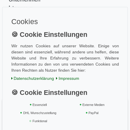
Impressum
Kontakt
Cookies
Datenschutz
Information
Wissen
Aktuelles
Wir nutzen Cookies auf unserer Website. Einige von
diesen sind essenziell, während andere uns helfen, diese
Folge uns
Website und Ihre Erfahrung zu verbessern. Weitere
Informationen zu den von uns verwendeten Cookies und
Ihren Rechten als Nutzer finden Sie hier:
Einkaufen
Daten­schutz­erklärung
Impressum
AGB / Kundeninfo
Zahlung und Versand
Widerrufsrecht
Essenziell
Externe Medien
Vertrag widerrufen
DHL Wunschzustellung
PayPal
Geprüft & sicher
Funktional