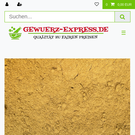
0
0,00 EUR
☰