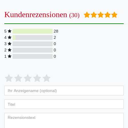
Kundenrezensionen
(30)
5
28
4
2
3
0
2
0
1
0
Bewertungssterne
1
2
3
4
5
von
von
von
von
von
Ihr
Platzhalter
5
5
5
5
5
Anzeigename
Bewertungssternen
Bewertungssternen
Bewertungssternen
Bewertungssternen
Bewertungssternen
(optional)
Titel