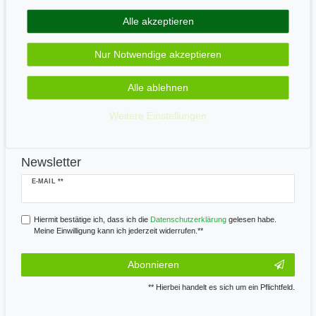
Alle akzeptieren
Zahle bequem per
Nur Notwendige akzeptieren
Alle ablehnen
Wir versenden mit
Weitere Einstellungen
Newsletter
Newsletter
E-MAIL **
Honig
Hiermit bestätige ich, dass ich die
Daten­schutz­erklärung
gelesen habe.
Meine Einwilligung kann ich jederzeit widerrufen.**
Abonnieren
** Hierbei handelt es sich um ein Pflichtfeld.