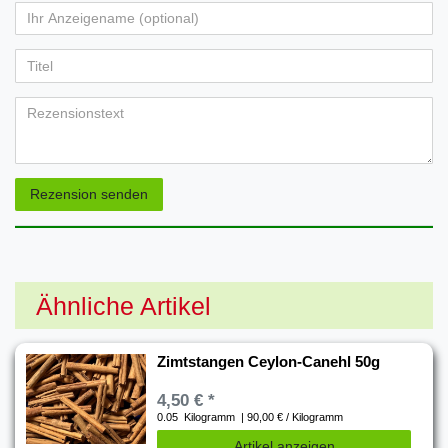
von
von
von
von
von
Ihr
Platzhalter
5
5
5
5
5
Anzeigename
Bewertungssternen
Bewertungssternen
Bewertungssternen
Bewertungssternen
Bewertungssternen
(optional)
Titel
Rezensionstext
Rezension senden
Ähnliche Artikel
Zimtstangen Ceylon-Canehl 50g
4,50 € *
0.05
Kilogramm
| 90,00 € / Kilogramm
Artikel anzeigen