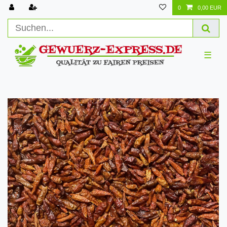
0
0,00 EUR
☰