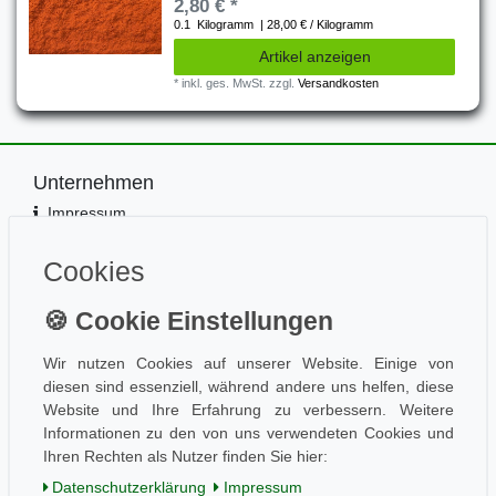
2,80 € *
0.1
Kilogramm
| 28,00 € / Kilogramm
Artikel anzeigen
*
inkl. ges. MwSt.
zzgl.
Versandkosten
Unternehmen
Impressum
Kontakt
Datenschutz
Cookies
Information
Wissen
Aktuelles
Wir nutzen Cookies auf unserer Website. Einige von
diesen sind essenziell, während andere uns helfen, diese
Folge uns
Website und Ihre Erfahrung zu verbessern. Weitere
Informationen zu den von uns verwendeten Cookies und
Ihren Rechten als Nutzer finden Sie hier:
Einkaufen
Daten­schutz­erklärung
Impressum