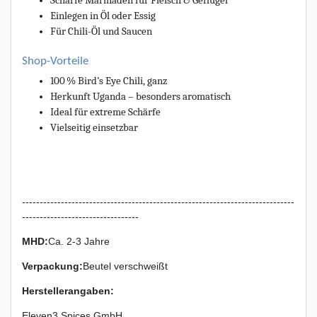
Scharfe Marinaden für Fleisch & Geflügel
Einlegen in Öl oder Essig
Für Chili-Öl und Saucen
Shop-Vorteile
100 % Bird’s Eye Chili, ganz
Herkunft Uganda – besonders aromatisch
Ideal für extreme Schärfe
Vielseitig einsetzbar
-----------------------------------------------------------------------------
---------------------------------
MHD:
Ca. 2-3 Jahre
Verpackung
:
Beutel verschweißt
Herstellerangaben:
Eleven3 Spices GmbH