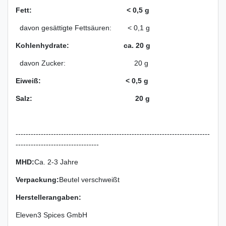
Fett: < 0,5 g
davon gesättigte Fettsäuren: < 0,1 g
Kohlenhydrate: ca. 20 g
davon Zucker: 20 g
Eiweiß: < 0,5 g
Salz: 20 g
-----------------------------------------------------------------------------
---------------------------------
MHD:
Ca. 2-3 Jahre
Verpackung
:
Beutel verschweißt
Herstellerangaben:
Eleven3 Spices GmbH