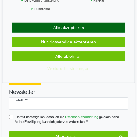
DHL Wunschzustellung
PayPal
Funktional
Geprüft & sicher
Alle akzeptieren
Zahle bequem per
Nur Notwendige akzeptieren
Alle ablehnen
Wir versenden mit
Weitere Einstellungen
Newsletter
Newsletter
E-MAIL **
Honig
Hiermit bestätige ich, dass ich die
Daten­schutz­erklärung
gelesen habe.
Meine Einwilligung kann ich jederzeit widerrufen.**
Abonnieren