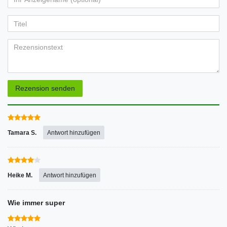
Ihr
Platzhalter
5
5
5
5
5
Anzeigename
Bewertungssternen
Bewertungssternen
Bewertungssternen
Bewertungssternen
Bewertungssternen
(optional)
Titel
Rezensionstext
Rezension senden
Tamara S.
Antwort hinzufügen
Heike M.
Antwort hinzufügen
Wie immer super