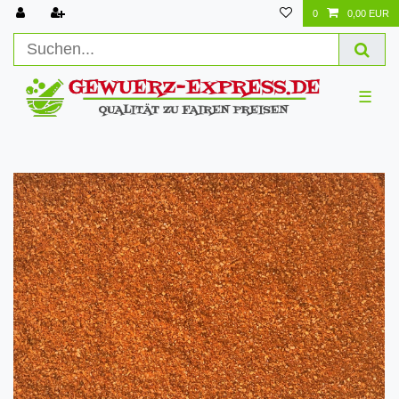
0
0,00 EUR
☰