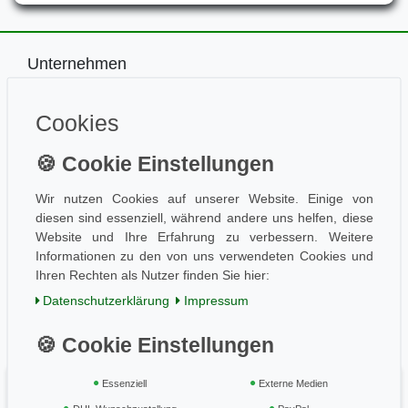
Unternehmen
Impressum
Kontakt
Cookies
Datenschutz
Information
Wissen
Wir nutzen Cookies auf unserer Website. Einige von
Aktuelles
diesen sind essenziell, während andere uns helfen, diese
Folge uns
Website und Ihre Erfahrung zu verbessern. Weitere
Informationen zu den von uns verwendeten Cookies und
Ihren Rechten als Nutzer finden Sie hier:
Daten­schutz­erklärung
Impressum
Einkaufen
AGB / Kundeninfo
Zahlung und Versand
Widerrufsrecht
Essenziell
Externe Medien
Vertrag widerrufen