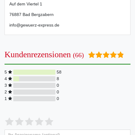
Auf dem Viertel
1
76887
Bad Bergzabern
info@gewuerz-express.de
Kundenrezensionen
(66)
5
58
4
8
3
0
2
0
1
0
Bewertungssterne
1
2
3
4
5
von
von
von
von
von