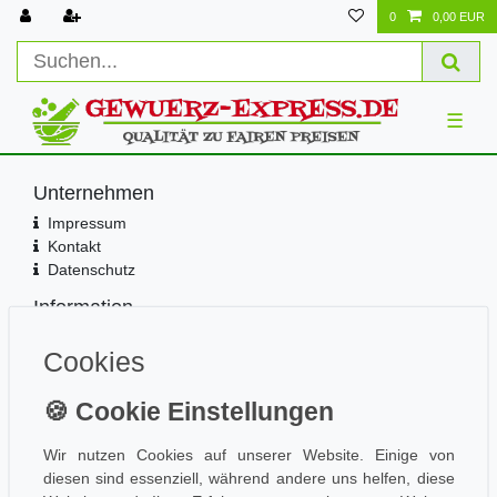
0
0,00 EUR
☰
Unternehmen
Impressum
Kontakt
Datenschutz
Information
Wissen
Cookies
Aktuelles
Folge uns
Wir nutzen Cookies auf unserer Website. Einige von
diesen sind essenziell, während andere uns helfen, diese
Einkaufen