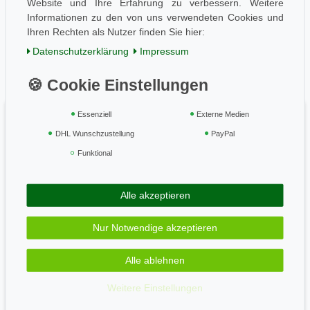
Website und Ihre Erfahrung zu verbessern. Weitere
AGB / Kundeninfo
Informationen zu den von uns verwendeten Cookies und
Zahlung und Versand
Ihren Rechten als Nutzer finden Sie hier:
Widerrufsrecht
Daten­schutz­erklärung
Impressum
Vertrag widerrufen
Geprüft & sicher
Essenziell
Externe Medien
DHL Wunschzustellung
PayPal
Funktional
Zahle bequem per
Alle akzeptieren
Wir versenden mit
Nur Notwendige akzeptieren
Alle ablehnen
Newsletter
Weitere Einstellungen
Newsletter
E-MAIL **