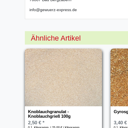
info@gewuerz-express.de
Ähnliche Artikel
Knoblauchgranulat -
Gyrosg
Knoblauchgrieß 100g
2,50 € *
3,40 €
0.1
Kilogramm
| 25,00 € / Kilogramm
0.1
Kilog