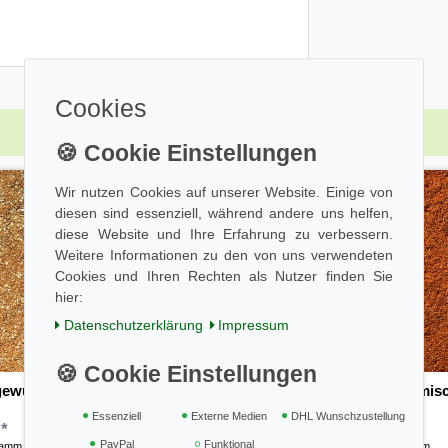
Cookies
Wir nutzen Cookies auf unserer Website. Einige von
diesen sind essenziell, während andere uns helfen,
diese Website und Ihre Erfahrung zu verbessern.
Weitere Informationen zu den von uns verwendeten
Cookies und Ihren Rechten als Nutzer finden Sie
hier:
Daten­schutz­erklärung
Impressum
ewürz 100g
Chili con Carne Gewürzmis
100g
Essenziell
Externe Medien
DHL Wunschzustellung
 *
3,60 € *
PayPal
Funktional
ramm
| 34,00 € / Kilogramm
0.1
Kilogramm
| 36,00 € / Kilogramm