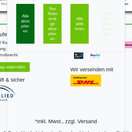
. MwSt.
zzgl.
Versandkosten
*
inkl. ges. MwSt.
zzgl.
Versandkosten
Nur
Notw
Weit
Alle
endi
Alle
ere
akze
ge
able
Einst
ptier
akze
hnen
ellun
en
ptier
gen
ufen
Zahle bequem per
en
/ Kundeninfo
ung und Versand
rufsrecht
rag widerrufen
Wir versenden mit
ft & sicher
*Inkl. Mwst., zzgl.
Versand