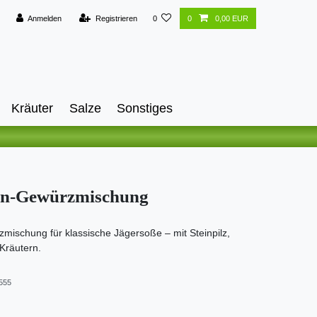
Anmelden
Registrieren
0
0
0,00 EUR
Kräuter
Salze
Sonstiges
en-Gewürzmischung
mischung für klassische Jägersoße – mit Steinpilz,
 Kräutern.
555