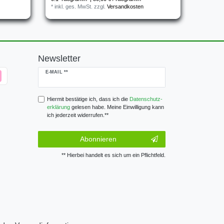
*
inkl. ges. MwSt.
zzgl.
Versandkosten
Newsletter
Newsletter
E-MAIL **
Honig
Hiermit bestätige ich, dass ich die
Daten­schutz­
erklärung
gelesen habe. Meine Einwilligung kann
ich jederzeit widerrufen.**
Abonnieren
** Hierbei handelt es sich um ein Pflichtfeld.