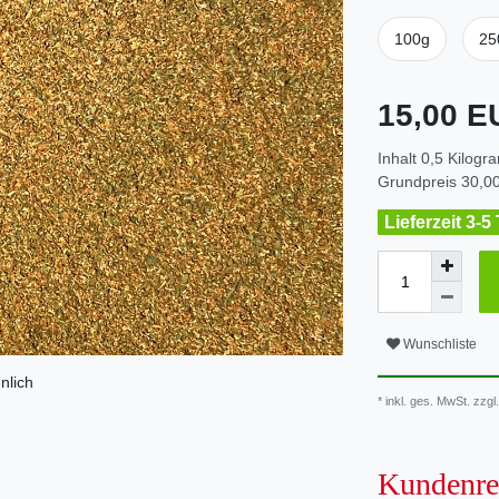
100g
25
15,00 
Inhalt
0,5
Kilogr
Grundpreis
30,00
Lieferzeit 3-5
Wunschliste
nlich
* inkl. ges. MwSt. zzgl.
Kundenre