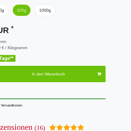
0g
500g
1000g
*
EUR
amm
 € / Kilogramm
 Tage**
In den Warenkorb
Versandkosten
zensionen
(16)