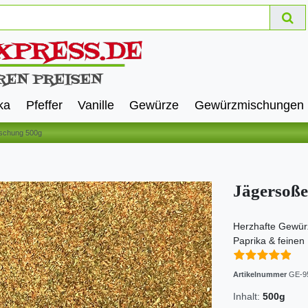
ka
Pfeffer
Vanille
Gewürze
Gewürzmischungen
schung 500g
Jägersoß
Herzhafte Gewürz
Paprika & feinen
Artikelnummer
GE-9
Inhalt:
500g