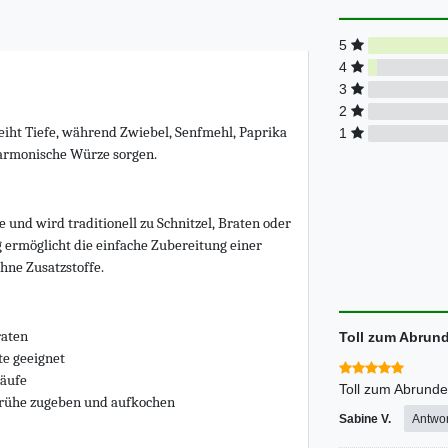
5
4
3
2
eiht Tiefe, während Zwiebel, Senfmehl, Paprika
1
harmonische Würze sorgen.
e und wird traditionell zu Schnitzel, Braten oder
 ermöglicht die einfache Zubereitung einer
hne Zusatzstoffe.
raten
Toll zum Abrund
te geeignet
läufe
Toll zum Abrunden
Brühe zugeben und aufkochen
Sabine V.
Antwor