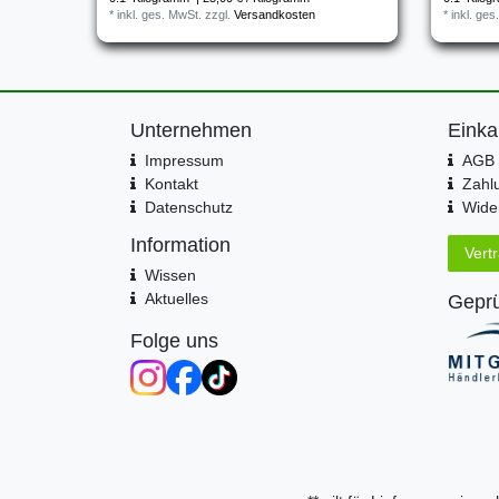
*
inkl. ges. MwSt.
zzgl.
Versandkosten
*
inkl. ges
Unternehmen
Einka
Impressum
AGB 
Kontakt
Zahl
Datenschutz
Wider
Information
Vert
Wissen
Aktuelles
Geprü
Folge uns