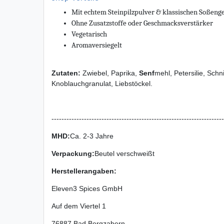
Mit echtem Steinpilzpulver & klassischen Soßen
Ohne Zusatzstoffe oder Geschmacksverstärker
Vegetarisch
Aromaversiegelt
Zutaten:
Zwiebel, Paprika,
Senf
mehl, Petersilie, Schni
Knoblauchgranulat, Liebstöckel.
---------------------------------------------------------------------
MHD:
Ca. 2-3 Jahre
Verpackung
:
Beutel verschweißt
Herstellerangaben:
Eleven3 Spices GmbH
Auf dem Viertel
1
76887
Bad Bergzabern