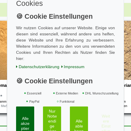
Cookies
Top-Artikel
Wir nutzen Cookies auf unserer Website. Einige von
diesen sind essenziell, während andere uns helfen,
diese Website und Ihre Erfahrung zu verbessern.
Weitere Informationen zu den von uns verwendeten
Cookies und Ihren Rechten als Nutzer finden Sie
hier:
Daten­schutz­erklärung
Impressum
emahlen Canehl 100g
Koriander gemahlen - Coria
100g
Essenziell
Externe Medien
DHL Wunschzustellung
 *
2,00 € *
PayPal
Funktional
ramm
| 34,00 € / Kilogramm
0.1
Kilogramm
| 20,00 € / Kilogramm
. MwSt.
zzgl.
Versandkosten
*
inkl. ges. MwSt.
zzgl.
Versandkosten
Nur
Notw
Weit
Alle
endi
Alle
ere
akze
ge
able
Einst
ptier