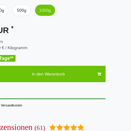
0g
500g
1000g
*
EUR
mm
 € / Kilogramm
 Tage**
In den Warenkorb
Versandkosten
zensionen
(61)