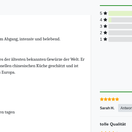
5
4
3
2
 im Abgang, intensiv und belebend.
1
es der ältesten bekannten Gewürze der Welt. Er
onellen chinesischen Küche geschätzt und ist
s Europa.
Sarah H.
Antwor
ten tagen
tolle Qualität