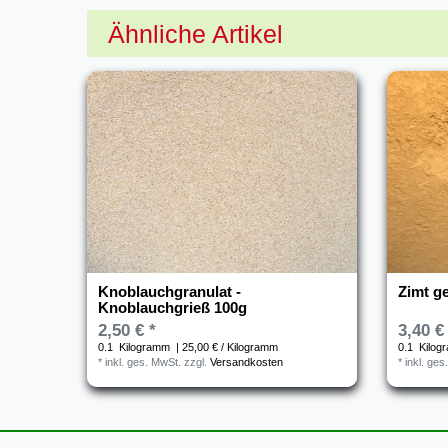
Ähnliche Artikel
Knoblauchgranulat -
Zimt g
Knoblauchgrieß 100g
2,50 € *
3,40 €
0.1
Kilogramm
| 25,00 € / Kilogramm
0.1
Kilog
*
inkl. ges. MwSt.
zzgl.
Versandkosten
*
inkl. ges