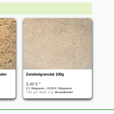
nder
Zwiebelgranulat 100g
2,40 € *
0.1
Kilogramm
| 24,00 € / Kilogramm
*
inkl. ges. MwSt.
zzgl.
Versandkosten