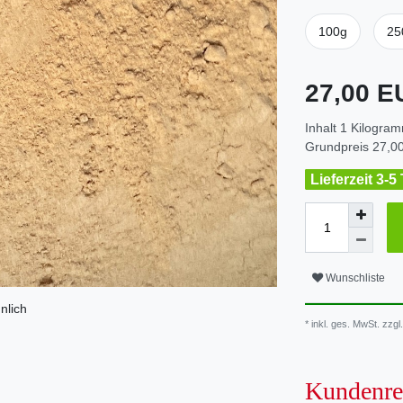
100g
25
27,00 
Inhalt
1
Kilogra
Grundpreis
27,00
Lieferzeit 3-5
Wunschliste
nlich
* inkl. ges. MwSt. zzgl.
Kundenre