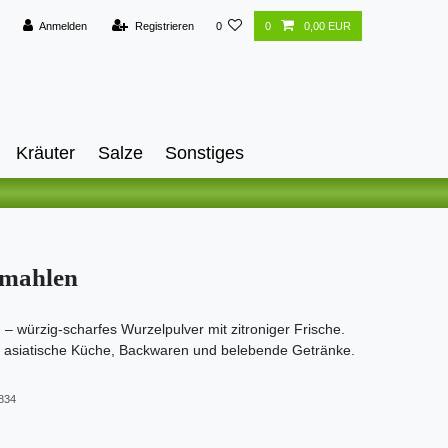
Anmelden
Registrieren
0
0
0,00 EUR
Kräuter
Salze
Sonstiges
emahlen
– würzig-scharfes Wurzelpulver mit zitroniger Frische.
r asiatische Küche, Backwaren und belebende Getränke.
834