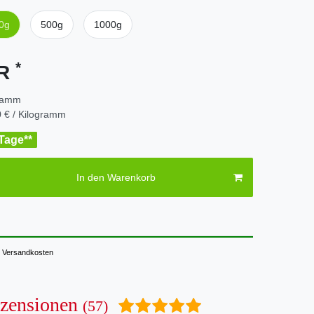
0g
500g
1000g
*
UR
ramm
 € / Kilogramm
 Tage**
In den Warenkorb
Versandkosten
zensionen
(57)