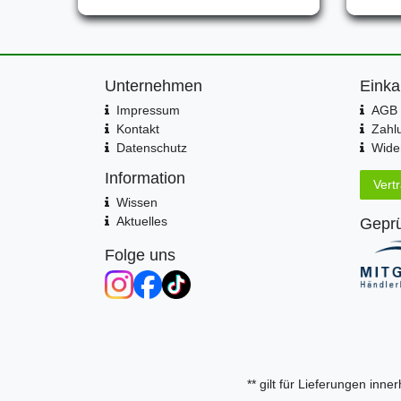
Unternehmen
Einka
Impressum
AGB 
Kontakt
Zahl
Datenschutz
Wider
Information
Vert
Wissen
Aktuelles
Geprü
Folge uns
** gilt für Lieferungen inn