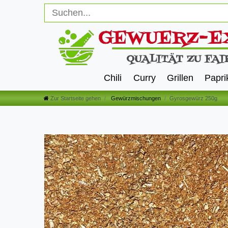
Chili
Curry
Grillen
Papri
Zur Startseite gehen
Gewürzmischungen
Gyrosgewürz 250g