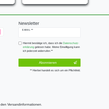
Newsletter
Newsletter
E-MAIL **
Honig
Hiermit bestätige ich, dass ich die
Daten­schutz­
erklärung
gelesen habe. Meine Einwilligung kann
ich jederzeit widerrufen.**
Abonnieren
** Hierbei handelt es sich um ein Pflichtfeld.
e den
Versandinformationen.