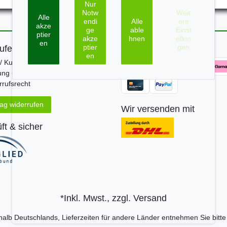
Nur
Notw
Weit
Alle
endi
Alle
ere
akze
ge
able
Einst
ptier
akze
hnen
ellun
en
ptier
gen
ufen
Zahle bequem per
en
/ Kundeninfo
ung und Versand
rufsrecht
rag widerrufen
Wir versenden mit
ft & sicher
*Inkl. Mwst., zzgl.
Versand
erhalb Deutschlands, Lieferzeiten für andere Länder entnehmen Sie bitt