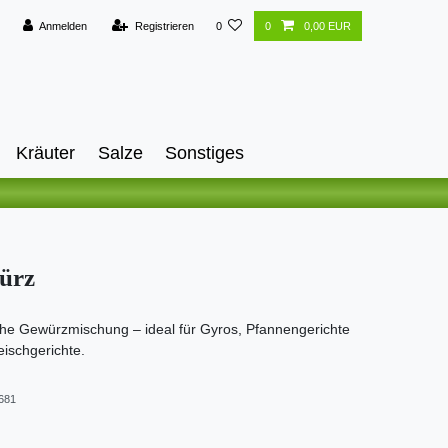
Anmelden
Registrieren
0
0
0,00 EUR
Kräuter
Salze
Sonstiges
ürz
che Gewürzmischung – ideal für Gyros, Pfannengerichte
eischgerichte.
681