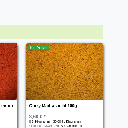
Top-Artikel
imentón
Curry Madras mild 100g
3,60 € *
0.1
Kilogramm
| 36,00 € / Kilogramm
*
inkl. ges. MwSt.
zzgl.
Versandkosten