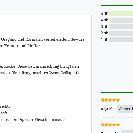
5
4
3
2
h, Oregano und Rosmarin verleihen dem Gewürz
1
ne Kräuter und Pfeffer.
chen Küche. Diese Gewürzmischung bringt den
rfekt für selbstgemachtes Gyros, Grillspieße
richte
Anja K.
Antwort 
saft
echischen Dip oder Fleischmarinade