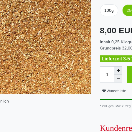
100g
25
8,00 E
Inhalt
0,25
Kilog
Grundpreis
32,00
Lieferzeit 3-5
Wunschliste
nlich
* inkl. ges. MwSt. zzgl.
Kundenre