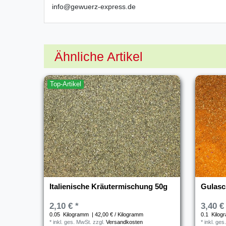
info@gewuerz-express.de
Ähnliche Artikel
Top-Artikel
Italienische Kräutermischung 50g
Gulasc
2,10 € *
3,40 €
0.05
Kilogramm
| 42,00 € / Kilogramm
0.1
Kilog
*
inkl. ges. MwSt.
zzgl.
Versandkosten
*
inkl. ges