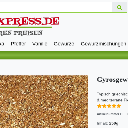
ka
Pfeffer
Vanille
Gewürze
Gewürzmischungen
Gyrosgew
Typisch griechis
& mediterrane Fl
Artikelnummer
GE-9
Inhalt:
250g