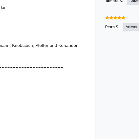
Tamara S.
Antwo
ika
Petra S.
Antwort
arin, Knoblauch, Pfeffer und Koriander.
-----------------------------------------