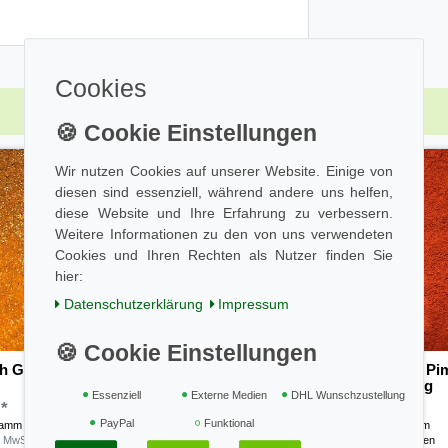
Cookies
Top-Artikel
Wir nutzen Cookies auf unserer Website. Einige von
diesen sind essenziell, während andere uns helfen,
diese Website und Ihre Erfahrung zu verbessern.
Weitere Informationen zu den von uns verwendeten
Cookies und Ihren Rechten als Nutzer finden Sie
hier:
Daten­schutz­erklärung
Impressum
h Gewürzmischung 100g
Paprika geräuchert süß - P
aus der Extremadura 100g
Essenziell
Externe Medien
DHL Wunschzustellung
 *
4,00 € *
PayPal
Funktional
ramm
| 34,00 € / Kilogramm
0.1
Kilogramm
| 40,00 € / Kilogramm
. MwSt.
zzgl.
Versandkosten
*
inkl. ges. MwSt.
zzgl.
Versandkosten