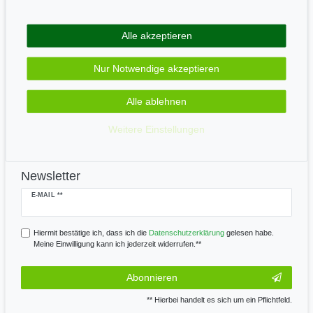
Alle akzeptieren
Zahle bequem per
Nur Notwendige akzeptieren
Alle ablehnen
Wir versenden mit
Weitere Einstellungen
Newsletter
Newsletter
E-MAIL **
Honig
Hiermit bestätige ich, dass ich die
Daten­schutz­erklärung
gelesen habe.
Meine Einwilligung kann ich jederzeit widerrufen.**
Abonnieren
** Hierbei handelt es sich um ein Pflichtfeld.