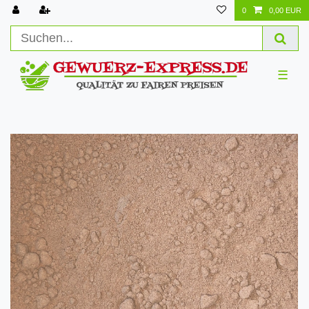
0
0,00 EUR
☰