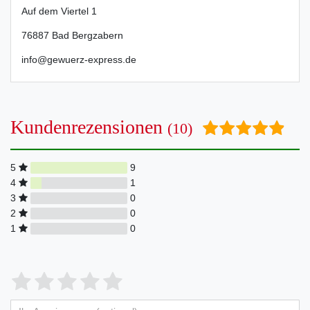
Auf dem Viertel
1
76887
Bad Bergzabern
info@gewuerz-express.de
Kundenrezensionen
(10)
5
9
4
1
3
0
2
0
1
0
Bewertungssterne
1
2
3
4
5
von
von
von
von
von