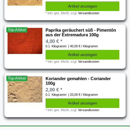
Artikel anzeigen
*
inkl. ges. MwSt.
zzgl.
Versandkosten
Top-Artikel
Paprika geräuchert süß - Pimentón
aus der Extremadura 100g
4,00 € *
0.1
Kilogramm
| 40,00 € / Kilogramm
Artikel anzeigen
*
inkl. ges. MwSt.
zzgl.
Versandkosten
Top-Artikel
Koriander gemahlen - Coriander
100g
2,00 € *
0.1
Kilogramm
| 20,00 € / Kilogramm
Artikel anzeigen
*
inkl. ges. MwSt.
zzgl.
Versandkosten