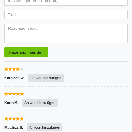
Ihr
Platzhalter
5
5
5
5
5
Anzeigename
Bewertungssternen
Bewertungssternen
Bewertungssternen
Bewertungssternen
Bewertungssternen
(optional)
Titel
Rezensionstext
Rezension senden
Kathleen W.
Antwort hinzufügen
Karin M.
Antwort hinzufügen
Matthias S.
Antwort hinzufügen