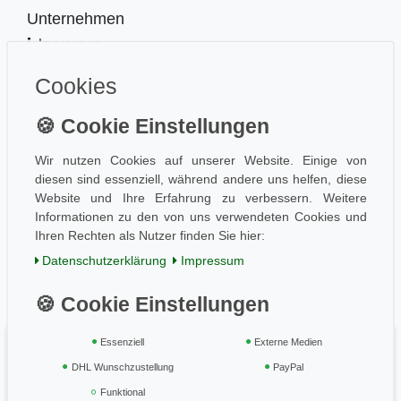
Unternehmen
Impressum
Kontakt
Cookies
Datenschutz
Information
Wissen
Aktuelles
Wir nutzen Cookies auf unserer Website. Einige von
diesen sind essenziell, während andere uns helfen, diese
Folge uns
Website und Ihre Erfahrung zu verbessern. Weitere
Informationen zu den von uns verwendeten Cookies und
Ihren Rechten als Nutzer finden Sie hier:
Einkaufen
Daten­schutz­erklärung
Impressum
AGB / Kundeninfo
Zahlung und Versand
Widerrufsrecht
Essenziell
Externe Medien
Vertrag widerrufen
DHL Wunschzustellung
PayPal
Geprüft & sicher
Funktional