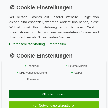
Information
Wissen
Aktuelles
Wir nutzen Cookies auf unserer Website. Einige von
diesen sind essenziell, während andere uns helfen, diese
Folge uns
Website und Ihre Erfahrung zu verbessern. Weitere
Informationen zu den von uns verwendeten Cookies und
Ihren Rechten als Nutzer finden Sie hier:
Einkaufen
Daten­schutz­erklärung
Impressum
AGB / Kundeninfo
Zahlung und Versand
Widerrufsrecht
Essenziell
Externe Medien
Vertrag widerrufen
DHL Wunschzustellung
PayPal
Geprüft & sicher
Funktional
Alle akzeptieren
Zahle bequem per
Nur Notwendige akzeptieren