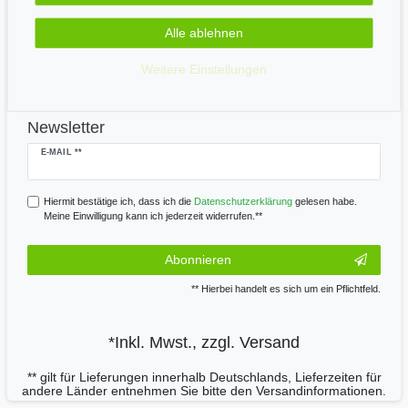
Alle ablehnen
Wir versenden mit
Weitere Einstellungen
Newsletter
Newsletter
E-MAIL **
Honig
Hiermit bestätige ich, dass ich die
Daten­schutz­erklärung
gelesen habe.
Meine Einwilligung kann ich jederzeit widerrufen.**
Abonnieren
** Hierbei handelt es sich um ein Pflichtfeld.
*Inkl. Mwst., zzgl.
Versand
** gilt für Lieferungen innerhalb Deutschlands, Lieferzeiten für
andere Länder entnehmen Sie bitte den
Versandinformationen.