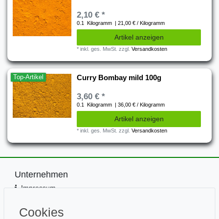
2,10 € *
0.1
Kilogramm
| 21,00 € / Kilogramm
Artikel anzeigen
*
inkl. ges. MwSt.
zzgl.
Versandkosten
Top-Artikel
Curry Bombay mild 100g
3,60 € *
0.1
Kilogramm
| 36,00 € / Kilogramm
Artikel anzeigen
*
inkl. ges. MwSt.
zzgl.
Versandkosten
Unternehmen
Impressum
Kontakt
Datenschutz
Cookies