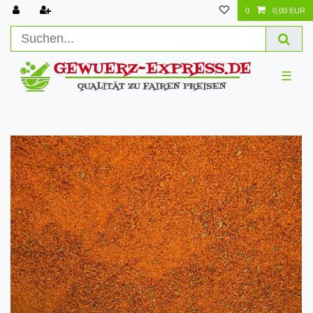
0
0,00 EUR
☰