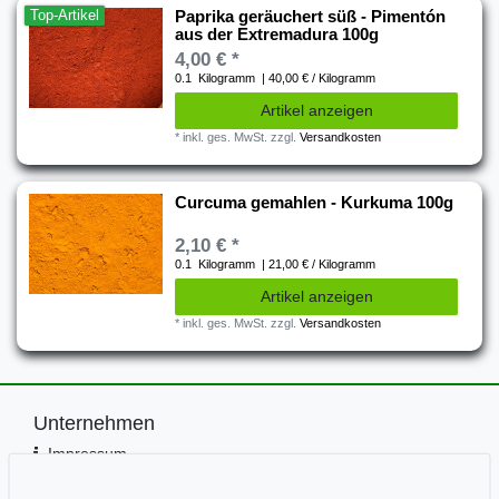
Top-Artikel
Paprika geräuchert süß - Pimentón
aus der Extremadura 100g
4,00 € *
0.1
Kilogramm
| 40,00 € / Kilogramm
Artikel anzeigen
*
inkl. ges. MwSt.
zzgl.
Versandkosten
Curcuma gemahlen - Kurkuma 100g
2,10 € *
0.1
Kilogramm
| 21,00 € / Kilogramm
Artikel anzeigen
*
inkl. ges. MwSt.
zzgl.
Versandkosten
Unternehmen
Impressum
Kontakt