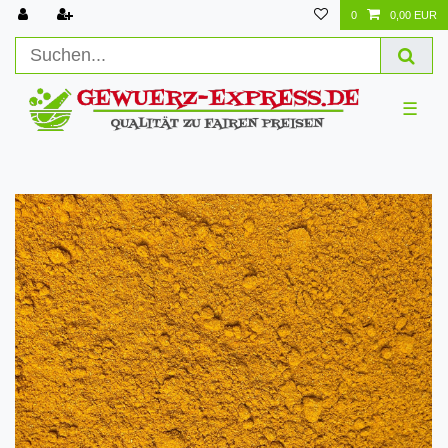
0
0,00 EUR
☰