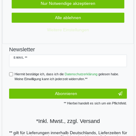
Zahle bequem per
Nur Notwendige akzeptieren
Alle ablehnen
Wir versenden mit
Weitere Einstellungen
Newsletter
Newsletter
E-MAIL **
Honig
Hiermit bestätige ich, dass ich die
Daten­schutz­erklärung
gelesen habe.
Meine Einwilligung kann ich jederzeit widerrufen.**
Abonnieren
** Hierbei handelt es sich um ein Pflichtfeld.
*Inkl. Mwst., zzgl.
Versand
** gilt für Lieferungen innerhalb Deutschlands, Lieferzeiten für