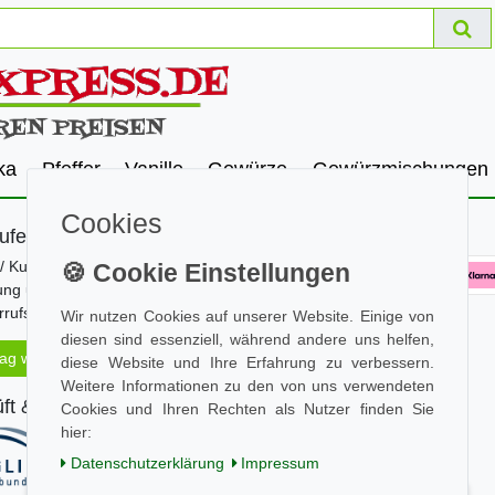
ka
Pfeffer
Vanille
Gewürze
Gewürzmischungen
Cookies
ufen
Zahle bequem per
/ Kundeninfo
ung und Versand
rufsrecht
Wir nutzen Cookies auf unserer Website. Einige von
diesen sind essenziell, während andere uns helfen,
rag widerrufen
diese Website und Ihre Erfahrung zu verbessern.
Wir versenden mit
Weitere Informationen zu den von uns verwendeten
ft & sicher
Cookies und Ihren Rechten als Nutzer finden Sie
hier:
Daten­schutz­erklärung
Impressum