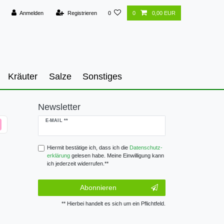
Anmelden
Registrieren
0
0
0,00 EUR
Kräuter
Salze
Sonstiges
Newsletter
Newsletter
E-MAIL **
Honig
Hiermit bestätige ich, dass ich die
Daten­schutz­
erklärung
gelesen habe. Meine Einwilligung kann
ich jederzeit widerrufen.**
Abonnieren
** Hierbei handelt es sich um ein Pflichtfeld.