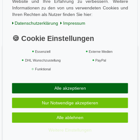
Website und Ihre Erfahrung zu verbessern. Weitere
AGB / Kundeninfo
Informationen zu den von uns verwendeten Cookies und
Zahlung und Versand
Ihren Rechten als Nutzer finden Sie hier:
Widerrufsrecht
Daten­schutz­erklärung
Impressum
Vertrag widerrufen
Geprüft & sicher
Essenziell
Externe Medien
DHL Wunschzustellung
PayPal
Funktional
Zahle bequem per
Alle akzeptieren
Wir versenden mit
Nur Notwendige akzeptieren
Alle ablehnen
Newsletter
Weitere Einstellungen
Newsletter
E-MAIL **