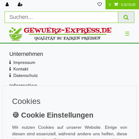
0
0,00 EUR
☰
Unternehmen
Impressum
Kontakt
Datenschutz
Information
Wissen
Cookies
Aktuelles
Folge uns
Wir nutzen Cookies auf unserer Website. Einige von
diesen sind essenziell, während andere uns helfen, diese
Einkaufen