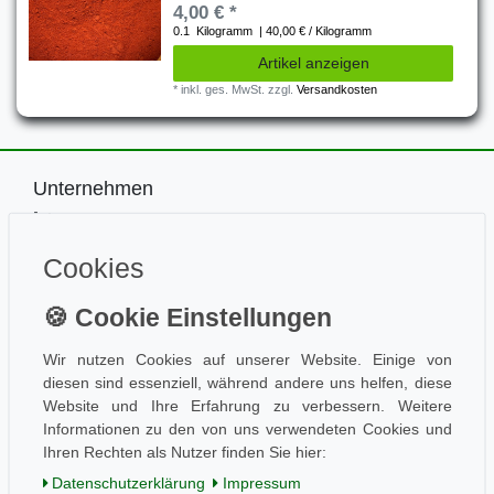
4,00 € *
0.1
Kilogramm
| 40,00 € / Kilogramm
Artikel anzeigen
*
inkl. ges. MwSt.
zzgl.
Versandkosten
Unternehmen
Impressum
Kontakt
Cookies
Datenschutz
Information
Wissen
Aktuelles
Wir nutzen Cookies auf unserer Website. Einige von
diesen sind essenziell, während andere uns helfen, diese
Folge uns
Website und Ihre Erfahrung zu verbessern. Weitere
Informationen zu den von uns verwendeten Cookies und
Ihren Rechten als Nutzer finden Sie hier:
Einkaufen
Daten­schutz­erklärung
Impressum