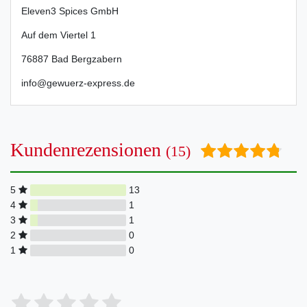
Eleven3 Spices GmbH
Auf dem Viertel
1
76887
Bad Bergzabern
info@gewuerz-express.de
Kundenrezensionen
(15)
5
13
4
1
3
1
2
0
1
0
Bewertungssterne
1
2
3
4
5