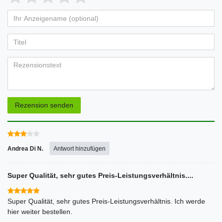
von
von
von
von
von
Ihr
Platzhalter
5
5
5
5
5
Anzeigename
Bewertungssternen
Bewertungssternen
Bewertungssternen
Bewertungssternen
Bewertungssternen
(optional)
Titel
Rezensionstext
Rezension senden
Andrea Di N.
Antwort hinzufügen
Super Qualität, sehr gutes Preis-Leistungsverhältnis....
Super Qualität, sehr gutes Preis-Leistungsverhältnis. Ich werde
hier weiter bestellen.