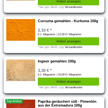
Artikel anzeigen
*
inkl. ges. MwSt.
zzgl.
Versandkosten
Curcuma gemahlen - Kurkuma 100g
2,10 € *
0.1
Kilogramm
| 21,00 € / Kilogramm
Artikel anzeigen
*
inkl. ges. MwSt.
zzgl.
Versandkosten
Ingwer gemahlen 100g
3,30 € *
0.1
Kilogramm
| 33,00 € / Kilogramm
Artikel anzeigen
*
inkl. ges. MwSt.
zzgl.
Versandkosten
Top-Artikel
Paprika geräuchert süß - Pimentón
aus der Extremadura 100g