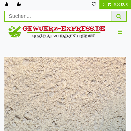
0
0,00 EUR
☰